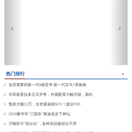
热门排行
＋
迫切需要和新一代S级竞争 新一代宝马7系偷偷
▎
丰田新普拉多正式开售，外观配置大幅升级，面向
▎
预算大概12万，合资紧凑级SUV！捷达VS5
▎
2019豪华车“三国杀”奥迪或走下神坛
▎
万物皆可"埃尔法"，各种高仿版层出不穷
▎