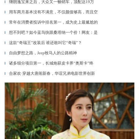
继朗逸宝来之后，大众又一畅销车，顶配达19万
▎
用车两月基本没有不满意，不仅颜值够高，而且空
▎
常年在消费者投诉中排名第一，成为史上最尴尬的
▎
想不到吧？如今蓝鸟快跟桑塔纳一个价！网友：是
▎
这款“奇瑞王”改装后 谁还敢叫它“奇瑞”？
▎
自由梦想之路，Jeep牧马人的公路精神
▎
诸多细分项目第一，长城炮获皮卡界“奥斯卡”终
▎
合家欢·穿越大唐闹新春，华谊兄弟电影世界创新
▎