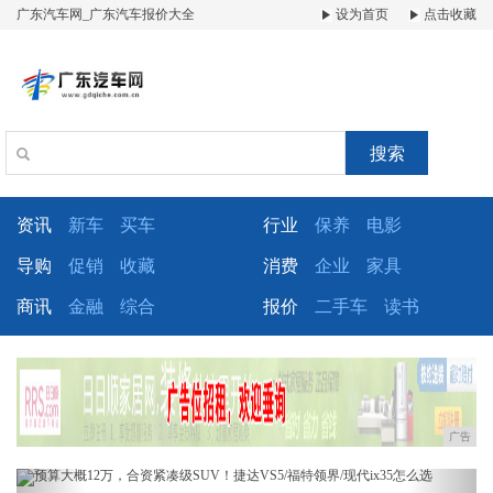
广东汽车网_广东汽车报价大全
设为首页
点击收藏
搜索
资讯
新车
买车
行业
保养
电影
导购
促销
收藏
消费
企业
家具
商讯
金融
综合
报价
二手车
读书
广告
Previous
Next