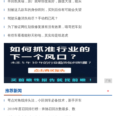
丰田凯美瑞，原厂就帮你改装好，颜值大涨，能买
▎
别被这几款车的身份哄到，买到后你有可能会失望
▎
驾驶乐趣消失殆尽？手动档已死？
▎
为了验证网红划痕修复液有没有效果，喵哥把车划
▎
有些车看着能秒天秒地，其实却是纸老虎
▎
广告
推荐新闻
＋
弯点对角线掉头法，小区倒车必备技术，新手开车
▎
2019年度召回排行榜：奔驰召回次数最多、数
▎