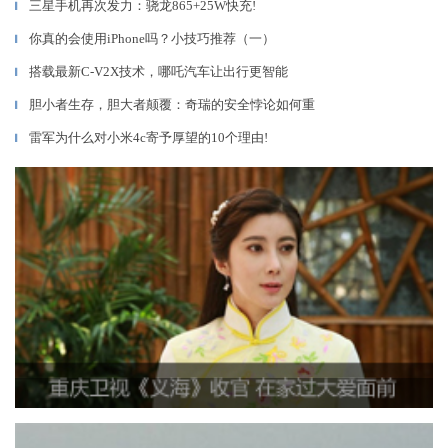
三星手机再次发力：骁龙865+25W快充!
▎
你真的会使用iPhone吗？小技巧推荐（一）
▎
搭载最新C-V2X技术，哪吒汽车让出行更智能
▎
胆小者生存，胆大者颠覆：奇瑞的安全悖论如何重
▎
雷军为什么对小米4c寄予厚望的10个理由!
▎