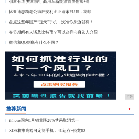
创富有道 共富前行 商用车新能源首届创富+高
▎
比亚迪忠粉老公疯狂安利比亚迪宋PLUS，我却
▎
盘点这些年国产“逆天”手机，没准你身边就有！
▎
春节期间有人谈及比特币？可以这样向身边人介绍
▎
微信和QQ到底有什么不同？
▎
广告
推荐新闻
＋
iPhone国内1月销量降28%苹果取消第一
▎
XDA将推高端可定制手机：4G运存+骁龙82
▎