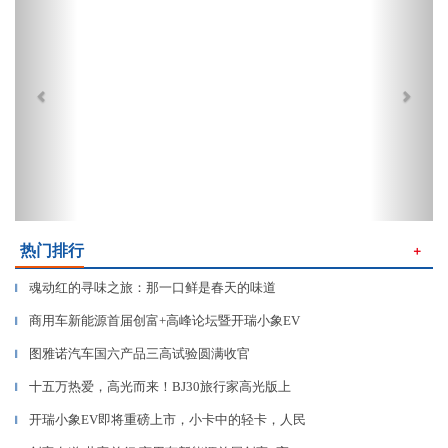
热门排行
＋
魂动红的寻味之旅：那一口鲜是春天的味道
▎
商用车新能源首届创富+高峰论坛暨开瑞小象EV
▎
图雅诺汽车国六产品三高试验圆满收官
▎
十五万热爱，高光而来！BJ30旅行家高光版上
▎
开瑞小象EV即将重磅上市，小卡中的轻卡，人民
▎