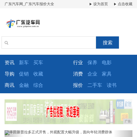
广东汽车网_广东汽车报价大全
设为首页
点击收藏
搜索
资讯
新车
买车
行业
保养
电影
导购
促销
收藏
消费
企业
家具
商讯
金融
综合
报价
二手车
读书
广告
Previous
Next