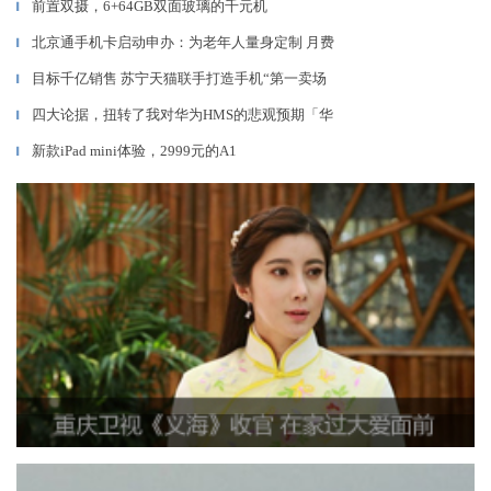
前置双摄，6+64GB双面玻璃的千元机
▎
北京通手机卡启动申办：为老年人量身定制 月费
▎
目标千亿销售 苏宁天猫联手打造手机“第一卖场
▎
四大论据，扭转了我对华为HMS的悲观预期「华
▎
新款iPad mini体验，2999元的A1
▎