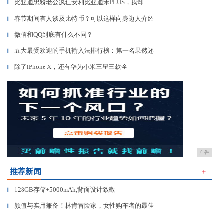
比亚迪忠粉老公疯狂安利比亚迪宋PLUS，我却
▎
春节期间有人谈及比特币？可以这样向身边人介绍
▎
微信和QQ到底有什么不同？
▎
五大最受欢迎的手机输入法排行榜：第一名果然还
▎
除了iPhone X，还有华为小米三星三款全
▎
广告
推荐新闻
＋
128GB存储+5000mAh,背面设计致敬
▎
颜值与实用兼备！林肯冒险家，女性购车者的最佳
▎