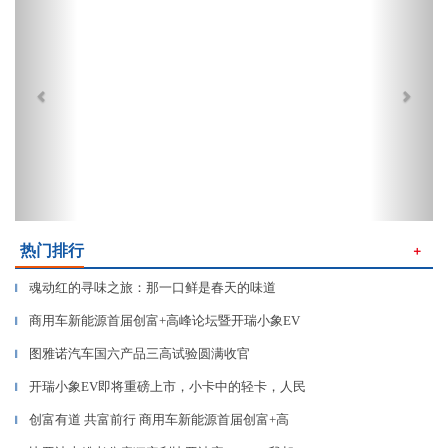
热门排行
＋
魂动红的寻味之旅：那一口鲜是春天的味道
▎
商用车新能源首届创富+高峰论坛暨开瑞小象EV
▎
图雅诺汽车国六产品三高试验圆满收官
▎
开瑞小象EV即将重磅上市，小卡中的轻卡，人民
▎
创富有道 共富前行 商用车新能源首届创富+高
▎