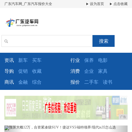
广东汽车网_广东汽车报价大全
设为首页
点击收藏
搜索
资讯
新车
买车
行业
保养
电影
导购
促销
收藏
消费
企业
家具
商讯
金融
综合
报价
二手车
读书
广告
Previous
Next