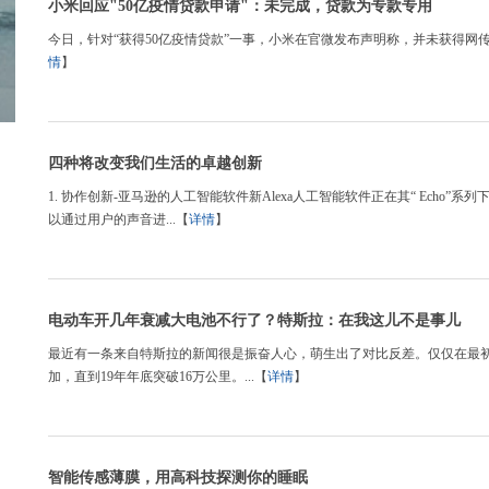
小米回应"50亿疫情贷款申请"：未完成，贷款为专款专用
今日，针对“获得50亿疫情贷款”一事，小米在官微发布声明称，并未获得网传
情
】
四种将改变我们生活的卓越创新
1. 协作创新-亚马逊的人工智能软件新Alexa人工智能软件正在其“ Ech
以通过用户的声音进...【
详情
】
电动车开几年衰减大电池不行了？特斯拉：在我这儿不是事儿
最近有一条来自特斯拉的新闻很是振奋人心，萌生出了对比反差。仅仅在最初
加，直到19年年底突破16万公里。...【
详情
】
智能传感薄膜，用高科技探测你的睡眠