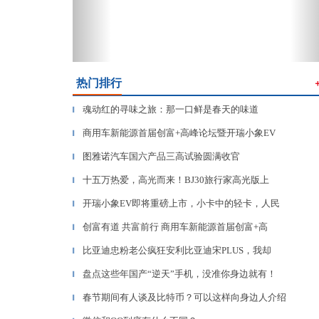
热门排行
魂动红的寻味之旅：那一口鲜是春天的味道
▎
商用车新能源首届创富+高峰论坛暨开瑞小象EV
▎
图雅诺汽车国六产品三高试验圆满收官
▎
十五万热爱，高光而来！BJ30旅行家高光版上
▎
开瑞小象EV即将重磅上市，小卡中的轻卡，人民
▎
创富有道 共富前行 商用车新能源首届创富+高
▎
比亚迪忠粉老公疯狂安利比亚迪宋PLUS，我却
▎
盘点这些年国产“逆天”手机，没准你身边就有！
▎
春节期间有人谈及比特币？可以这样向身边人介绍
▎