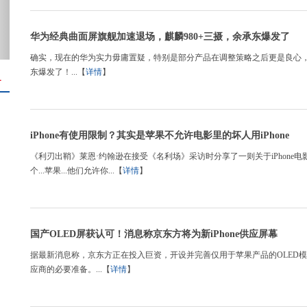
华为经典曲面屏旗舰加速退场，麒麟980+三摄，余承东爆发了
确实，现在的华为实力毋庸置疑，特别是部分产品在调整策略之后更是良心，
东爆发了！...【
详情
】
＋
iPhone有使用限制？其实是苹果不允许电影里的坏人用iPhone
《利刃出鞘》莱恩·约翰逊在接受《名利场》采访时分享了一则关于iPhone
个...苹果...他们允许你...【
详情
】
国产OLED屏获认可！消息称京东方将为新iPhone供应屏幕
据最新消息称，京东方正在投入巨资，开设并完善仅用于苹果产品的OLED模块
应商的必要准备。...【
详情
】