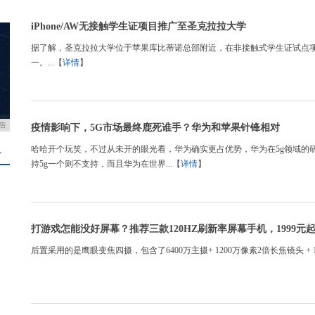
iPhone/AW无接触学生证项目推广至圣克拉拉大学
据了解，圣克拉拉大学位于苹果库比蒂诺总部附近，在非接触式学生证试点项目期
一。...【
详情
】
告
疫情影响下，5G市场最终鹿死谁手？华为和苹果针锋相对
哈哈开个玩笑，不过从未开的眼光看，华为确实更占优势，华为在5g领域的
＋
持5g一个则不支持，而且华为在世界...【
详情
】
打游戏怎能没好屏幕？推荐三款120HZ刷新率屏幕手机，1999元
后置采用的是鹰眼变焦四摄，包含了6400万主摄+ 1200万像素2倍长焦镜头 + 1