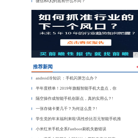
微信和QQ到底有什么不同？
▎
广
推荐新闻
android冷知识 ：手机闪屏怎么办？
▎
半年度榜单！2019年旗舰智能手机大盘点，你
▎
隔空操作成智能手机创新点，真的实用么？!
▎
一张存储卡要几千？为何这么贵？!
▎
学生党的年末福利来啦!高性价比百元智能手机推
▎
小米红米手机全系Fastboot刷机失败错误
▎