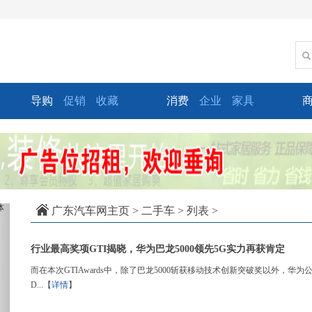
导购
促销
收藏
消费
企业
家具
xt
广东汽车网主页
>
二手车
> 列表 >
行业最高奖项GTI揭晓，华为巴龙5000领先5G实力再获肯定
而在本次GTIAwards中，除了巴龙5000斩获移动技术创新突破奖以外，华为公司也
D...【
详情
】