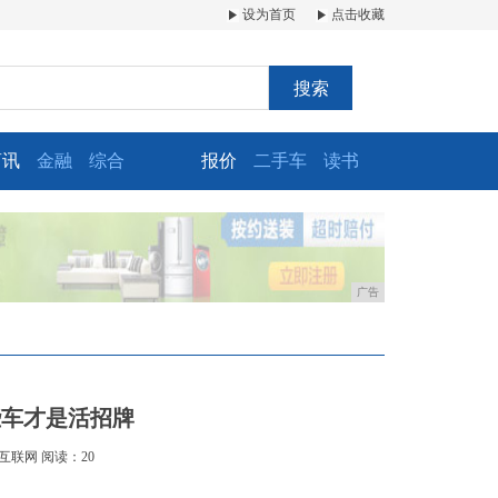
设为首页
点击收藏
搜索
商讯
金融
综合
报价
二手车
读书
广告
些车才是活招牌
互联网
阅读：20