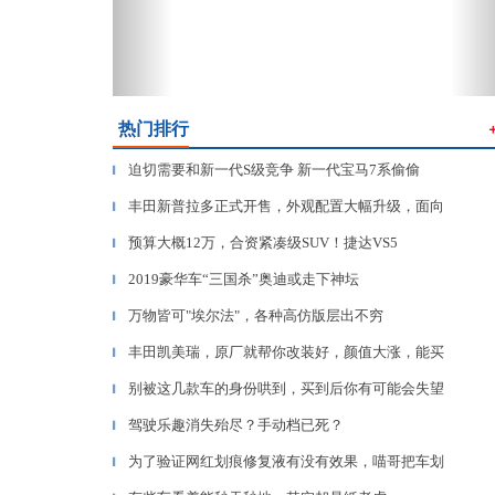
热门排行
迫切需要和新一代S级竞争 新一代宝马7系偷偷
▎
丰田新普拉多正式开售，外观配置大幅升级，面向
▎
预算大概12万，合资紧凑级SUV！捷达VS5
▎
2019豪华车“三国杀”奥迪或走下神坛
▎
万物皆可"埃尔法"，各种高仿版层出不穷
▎
丰田凯美瑞，原厂就帮你改装好，颜值大涨，能买
▎
别被这几款车的身份哄到，买到后你有可能会失望
▎
驾驶乐趣消失殆尽？手动档已死？
▎
为了验证网红划痕修复液有没有效果，喵哥把车划
▎