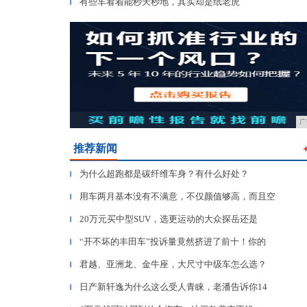
有些车看着能秒天秒地，其实却是纸老虎
▎
广
推荐新闻
为什么超跑都是碳纤维车身？有什么好处？
▎
用车两月基本没有不满意，不仅颜值够高，而且空
▎
20万元买中型SUV，选更运动的大众探岳还是
▎
“开不坏的丰田车”投诉量竟然挤进了前十！你的
▎
君越、亚洲龙、金牛座，大尺寸中级车怎么选？
▎
日产新轩逸为什么这么受人青睐，老潘告诉你14
▎