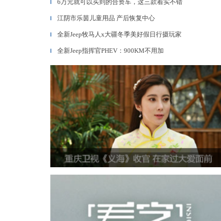
6万元就可以买到的合资车，这三款着实不错
▎
江阴市乐茵儿童用品 产后恢复中心
▎
全新Jeep牧马人x大疆冬季美好假日行摄玩家
▎
全新Jeep指挥官PHEV：900KM不用加
▎