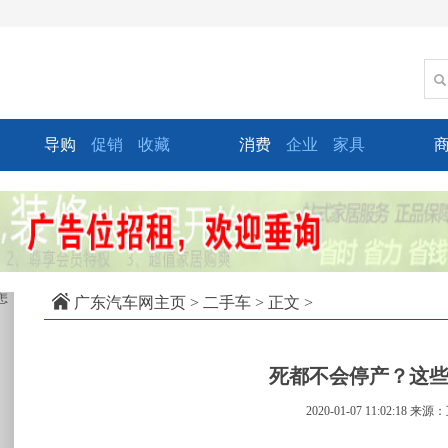
导购
促销
收藏
消费
企业
家具
xt
广东汽车网主页
>
二手车
> 正文 >
死都不会停产？这
2020-01-07 11:02:18
来源：