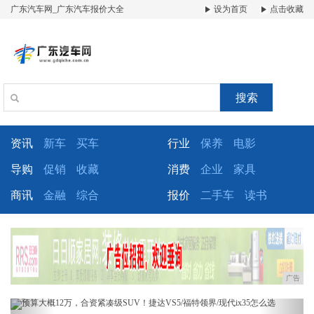
广东汽车网_广东汽车报价大全
设为首页
点击收藏
搜索
资讯
新车
买车
行业
保养
电影
导购
促销
收藏
消费
企业
家具
商讯
金融
综合
报价
二手车
读书
广告
Previous
Next