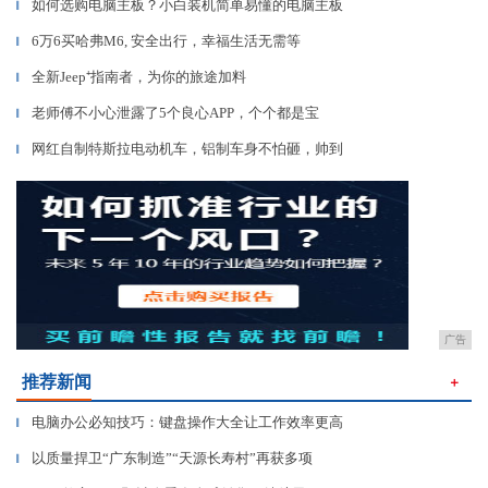
如何选购电脑主板？小白装机简单易懂的电脑主板
▎
6万6买哈弗M6, 安全出行，幸福生活无需等
▎
全新Jeep⁺指南者，为你的旅途加料
▎
老师傅不小心泄露了5个良心APP，个个都是宝
▎
网红自制特斯拉电动机车，铝制车身不怕砸，帅到
▎
广告
推荐新闻
＋
电脑办公必知技巧：键盘操作大全让工作效率更高
▎
以质量捍卫“广东制造”“天源长寿村”再获多项
▎