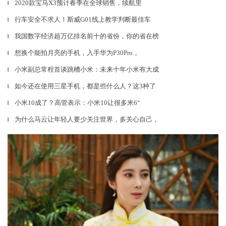
2020款宝马X3预计春季在全球销售，续航里
▎
行车安全不求人！斯威G01线上教学判断最佳车
▎
我国数字经济超万亿排名前十的省份，你的省在榜
▎
想换个能拍月亮的手机，入手华为P30Pro，
▎
小米副总常程首谈跳槽小米：未来十年小米有大成
▎
如今还在使用三星手机，都是些什么人？这3种了
▎
小米10成了？高管表示：小米10让很多米6“
▎
为什么马云让年轻人要少关注世界，多关心自己，
▎