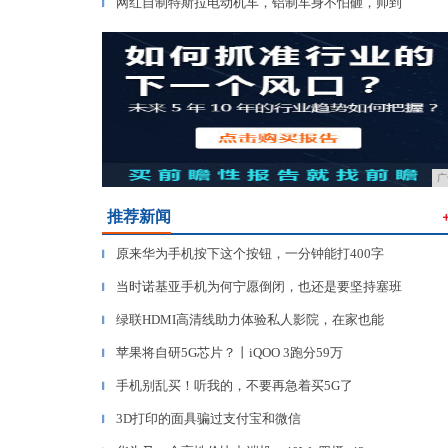
网红自制特斯拉电动机车，铝制车身不怕砸，帅到
▎
广
推荐新闻
原来华为手机按下这个按钮，一分钟能打400字
▎
当时诺基亚手机为何宁愿倒闭，也还是要坚持塞班
▎
绿联HDMI高清线助力体验私人影院，在家也能
▎
苹果将自研5G芯片？丨iQOO 3跑分59万
▎
手机别乱买！听我的，不要再急着买5G了
▎
3D打印的面具骗过支付宝和微信
▎