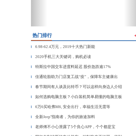
热门排行
6.98-62.4万元，2019十大热门新能
▎
2020手机三大关键词，购机必读
▎
特斯拉中国交车进度料延迟 股价急跌逾17%
▎
佳通轮胎助力门店复工战“疫”，保障车主健康出
▎
春节期间有人谈及比特币？可以这样向身边人介绍
▎
如何选购电脑主板？小白装机简单易懂的电脑主板
▎
6万6买哈弗M6, 安全出行，幸福生活无需等
▎
全新Jeep⁺指南者，为你的旅途加料
▎
老师傅不小心泄露了5个良心APP，个个都是宝
▎