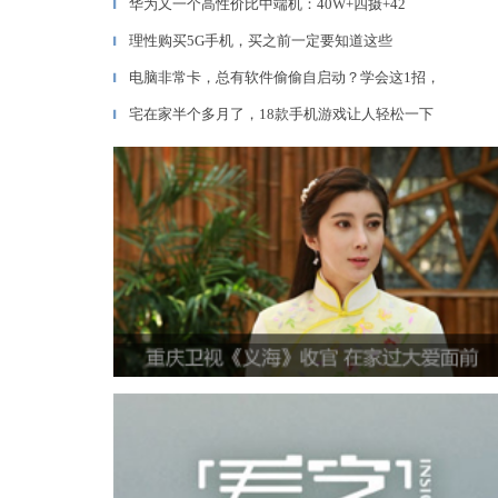
华为又一个高性价比中端机：40W+四摄+42
▎
理性购买5G手机，买之前一定要知道这些
▎
电脑非常卡，总有软件偷偷自启动？学会这1招，
▎
宅在家半个多月了，18款手机游戏让人轻松一下
▎