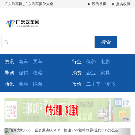
广东汽车网_广东汽车报价大全
设为首页
点击收藏
搜索
资讯
新车
买车
行业
保养
电影
导购
促销
收藏
消费
企业
家具
商讯
金融
综合
报价
二手车
读书
广告
Previous
Next