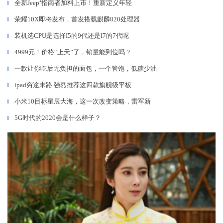
全新Jeep⁺指南者加料上市！重新定义年轻
▎
荣耀10X即将发布，首发搭载麒麟820处理器
▎
装机选CPU是选择I5的9代还是I7的7代呢
▎
4999元！价格“上天”了，销量能到位吗？
▎
一款让你吃后无负担的面包，一个管饱，低糖少油
▎
ipad穷途末路 强烈推荐这四款旗舰级平板
▎
小米10目标星辰大海，这一次改变策略，雷军新
▎
5G时代的2020会是什么样子？
▎