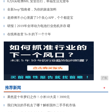
6万6买哈弗M6, 安全出行，幸福生活无需等
▎
全新Jeep⁺指南者，为你的旅途加料
▎
老师傅不小心泄露了5个良心APP，个个都是宝
▎
研报丨2019年全球动力电池行业危机并存 曙
▎
在线将改变 To B 的下一个十年
▎
广告
推荐新闻
＋
果然是十年梦幻之作！小米10大卖！3999元
▎
我们淘汰的手机去了哪？解析国外二手手机市场
▎