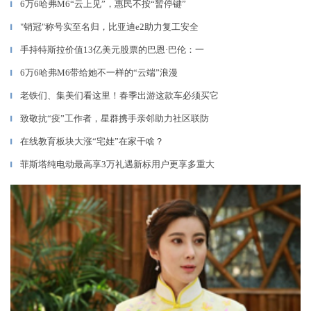
6万6哈弗M6“云上见”，惠民不按“暂停键”
▎
"销冠"称号实至名归，比亚迪e2助力复工安全
▎
手持特斯拉价值13亿美元股票的巴恩·巴伦：一
▎
6万6哈弗M6带给她不一样的“云端”浪漫
▎
老铁们、集美们看这里！春季出游这款车必须买它
▎
致敬抗“疫”工作者，星群携手亲邻助力社区联防
▎
在线教育板块大涨“宅娃”在家干啥？
▎
菲斯塔纯电动最高享3万礼遇新标用户更享多重大
▎