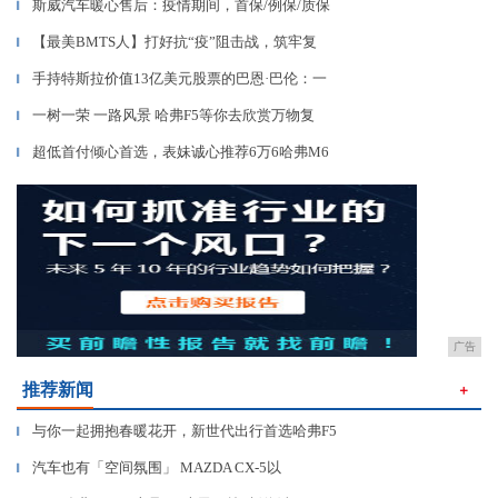
斯威汽车暖心售后：疫情期间，首保/例保/质保
▎
【最美BMTS人】打好抗“疫”阻击战，筑牢复
▎
手持特斯拉价值13亿美元股票的巴恩·巴伦：一
▎
一树一荣 一路风景 哈弗F5等你去欣赏万物复
▎
超低首付倾心首选，表妹诚心推荐6万6哈弗M6
▎
广告
推荐新闻
＋
与你一起拥抱春暖花开，新世代出行首选哈弗F5
▎
汽车也有「空间氛围」 MAZDA CX-5以
▎