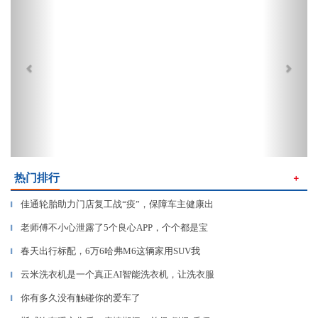
热门排行
＋
佳通轮胎助力门店复工战“疫”，保障车主健康出
▎
老师傅不小心泄露了5个良心APP，个个都是宝
▎
春天出行标配，6万6哈弗M6这辆家用SUV我
▎
云米洗衣机是一个真正AI智能洗衣机，让洗衣服
▎
你有多久没有触碰你的爱车了
▎