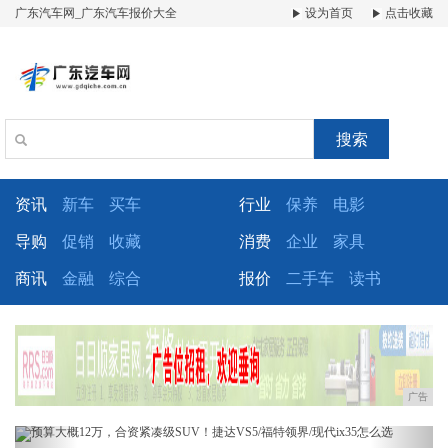
广东汽车网_广东汽车报价大全
设为首页
点击收藏
搜索
资讯
新车
买车
行业
保养
电影
导购
促销
收藏
消费
企业
家具
商讯
金融
综合
报价
二手车
读书
广告
Previous
Next