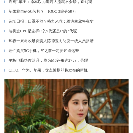
途观L车主：原本以为追随大流就不会错，直到我
▎
苹果将自研5G芯片？丨iQOO 3跑分59万
▎
选址日报：口罩不够？格力来救；雅诗兰黛将在华
▎
装机选CPU是选择I5的9代还是I7的7代呢
▎
珲春一果树农场负责人陈德玉向防疫一线人员捐赠
▎
理性购买5G手机，买之前一定要知道这些
▎
平板电脑热度跃升，华为M6评价达27万，荣耀
▎
OPPO、华为、苹果，盘点近期即将发布的新机
▎