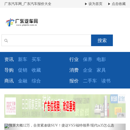
广东汽车网_广东汽车报价大全
设为首页
点击收藏
搜索
资讯
新车
买车
行业
保养
电影
导购
促销
收藏
消费
企业
家具
商讯
金融
综合
报价
二手车
读书
广告
Previous
Next