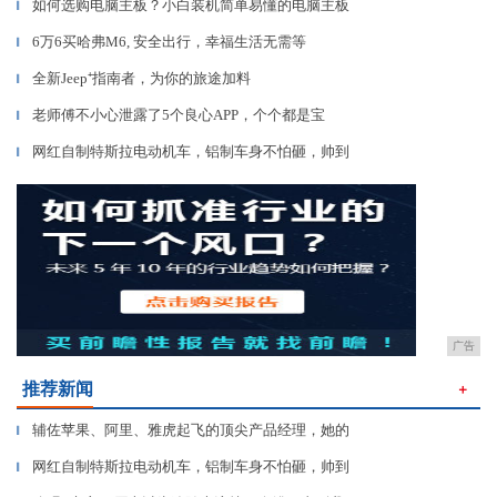
如何选购电脑主板？小白装机简单易懂的电脑主板
▎
6万6买哈弗M6, 安全出行，幸福生活无需等
▎
全新Jeep⁺指南者，为你的旅途加料
▎
老师傅不小心泄露了5个良心APP，个个都是宝
▎
网红自制特斯拉电动机车，铝制车身不怕砸，帅到
▎
广告
推荐新闻
＋
辅佐苹果、阿里、雅虎起飞的顶尖产品经理，她的
▎
网红自制特斯拉电动机车，铝制车身不怕砸，帅到
▎