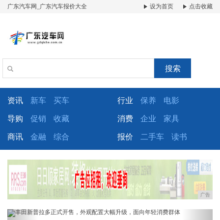
广东汽车网_广东汽车报价大全
设为首页
点击收藏
搜索
资讯
新车
买车
行业
保养
电影
导购
促销
收藏
消费
企业
家具
商讯
金融
综合
报价
二手车
读书
广告
Previous
Next