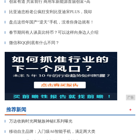
创富有道 共富前行 商用车新能源首届创富+高
▎
比亚迪忠粉老公疯狂安利比亚迪宋PLUS，我却
▎
盘点这些年国产“逆天”手机，没准你身边就有！
▎
春节期间有人谈及比特币？可以这样向身边人介绍
▎
微信和QQ到底有什么不同？
▎
广告
推荐新闻
＋
万达收购时光网魅族神秘E系列曝光
▎
移动自主品牌：入门级A6智能手机，满足两大类
▎