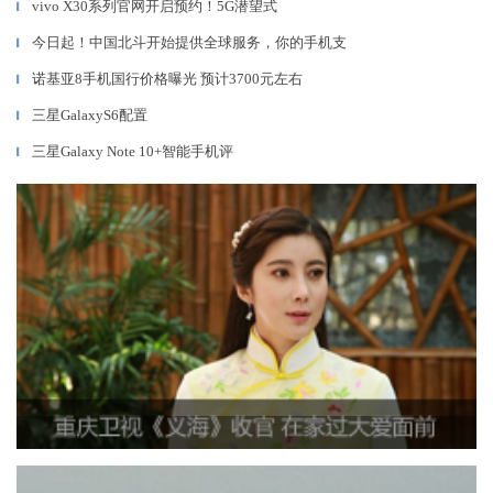
vivo X30系列官网开启预约！5G潜望式
▎
今日起！中国北斗开始提供全球服务，你的手机支
▎
诺基亚8手机国行价格曝光 预计3700元左右
▎
三星GalaxyS6配置
▎
三星Galaxy Note 10+智能手机评
▎