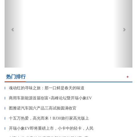
热门排行
＋
魂动红的寻味之旅：那一口鲜是春天的味道
▎
商用车新能源首届创富+高峰论坛暨开瑞小象EV
▎
图雅诺汽车国六产品三高试验圆满收官
▎
十五万热爱，高光而来！BJ30旅行家高光版上
▎
开瑞小象EV即将重磅上市，小卡中的轻卡，人民
▎