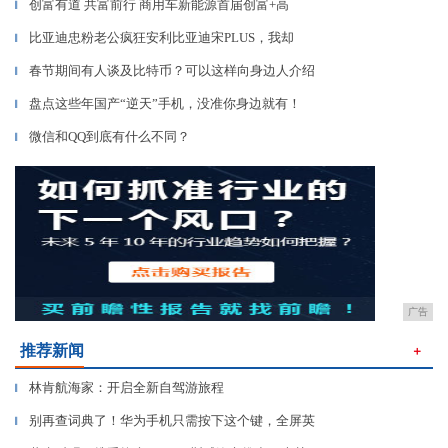
创富有道 共富前行 商用车新能源首届创富+高
▎
比亚迪忠粉老公疯狂安利比亚迪宋PLUS，我却
▎
春节期间有人谈及比特币？可以这样向身边人介绍
▎
盘点这些年国产“逆天”手机，没准你身边就有！
▎
微信和QQ到底有什么不同？
▎
广告
推荐新闻
＋
林肯航海家：开启全新自驾游旅程
▎
别再查词典了！华为手机只需按下这个键，全屏英
▎