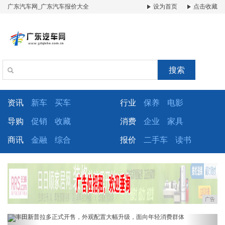
广东汽车网_广东汽车报价大全
设为首页
点击收藏
搜索
资讯
新车
买车
行业
保养
电影
导购
促销
收藏
消费
企业
家具
商讯
金融
综合
报价
二手车
读书
广告
Previous
Next