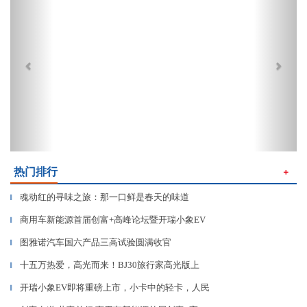
热门排行
＋
魂动红的寻味之旅：那一口鲜是春天的味道
▎
商用车新能源首届创富+高峰论坛暨开瑞小象EV
▎
图雅诺汽车国六产品三高试验圆满收官
▎
十五万热爱，高光而来！BJ30旅行家高光版上
▎
开瑞小象EV即将重磅上市，小卡中的轻卡，人民
▎