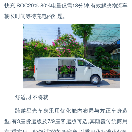
快充,SOC20%-80%电量仅需18分钟,有效解决物流车
辆长时间等待充电的难题。
舒适,才不将就
跨越星光车身采用优化舱内布局与方正车身造
型,有3座货运版及7/9座客运版可选,其颠覆传统商用
车“重实用、轻舒适”的刻板印象,以乘用化标准优化驾