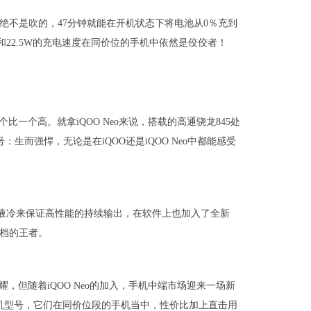
术绝不是吹的，47分钟就能在开机状态下将电池从0％充到
是18W和22.5W的充电速度在同价位的手机中依然是佼佼者！
个比一个高。就拿iQOO Neo来说，搭载的高通骁龙845处
：生而强悍，无论是在iQOO还是iQOO Neo中都能感受
超级液冷来保证高性能的持续输出，在软件上也加入了全新
2K档的王者。
荣耀，但随着iQOO Neo的加入，手机中端市场迎来一场新
o的其他手机型号，它们在同价位段的手机当中，性价比加上直击用