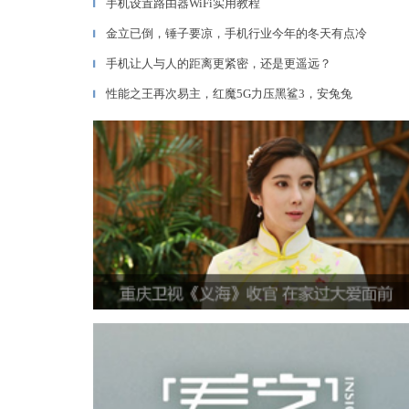
手机设置路由器WiFi实用教程
▎
金立已倒，锤子要凉，手机行业今年的冬天有点冷
▎
手机让人与人的距离更紧密，还是更遥远？
▎
性能之王再次易主，红魔5G力压黑鲨3，安兔兔
▎