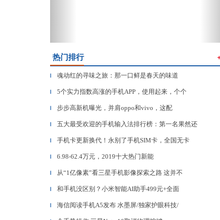
热门排行
魂动红的寻味之旅：那一口鲜是春天的味道
▎
5个实力指数高涨的手机APP，使用起来，个个
▎
步步高新机曝光，并肩oppo和vivo，这配
▎
五大最受欢迎的手机输入法排行榜：第一名果然还
▎
手机卡更新换代！永别了手机SIM卡，全国无卡
▎
6.98-62.4万元，2019十大热门新能
▎
从“1亿像素”看三星手机影像探索之路 这并不
▎
和手机没区别？小米智能AI助手499元+全面
▎
海信阅读手机A5发布 水墨屏/独家护眼科技/
▎