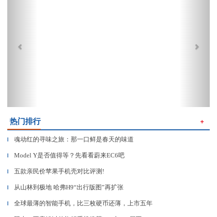
热门排行
＋
魂动红的寻味之旅：那一口鲜是春天的味道
▎
Model Y是否值得等？先看看蔚来EC6吧
▎
五款亲民价苹果手机壳对比评测!
▎
从山林到极地 哈弗H9“出行版图”再扩张
▎
全球最薄的智能手机，比三枚硬币还薄，上市五年
▎