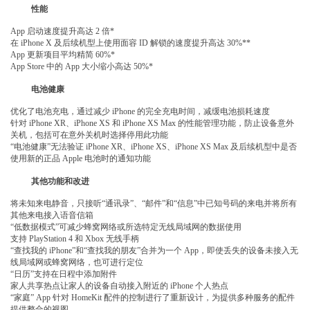
性能
App 启动速度提升高达 2 倍*
在 iPhone X 及后续机型上使用面容 ID 解锁的速度提升高达 30%**
App 更新项目平均精简 60%*
App Store 中的 App 大小缩小高达 50%*
电池健康
优化了电池充电，通过减少 iPhone 的完全充电时间，减缓电池损耗速度
针对 iPhone XR、iPhone XS 和 iPhone XS Max 的性能管理功能，防止设备意外
关机，包括可在意外关机时选择停用此功能
“电池健康”无法验证 iPhone XR、iPhone XS、iPhone XS Max 及后续机型中是否
使用新的正品 Apple 电池时的通知功能
其他功能和改进
将未知来电静音，只接听“通讯录”、“邮件”和“信息”中已知号码的来电并将所有
其他来电接入语音信箱
“低数据模式”可减少蜂窝网络或所选特定无线局域网的数据使用
支持 PlayStation 4 和 Xbox 无线手柄
“查找我的 iPhone”和“查找我的朋友”合并为一个 App，即使丢失的设备未接入无
线局域网或蜂窝网络，也可进行定位
“日历”支持在日程中添加附件
家人共享热点让家人的设备自动接入附近的 iPhone 个人热点
“家庭” App 针对 HomeKit 配件的控制进行了重新设计，为提供多种服务的配件
提供整合的视图