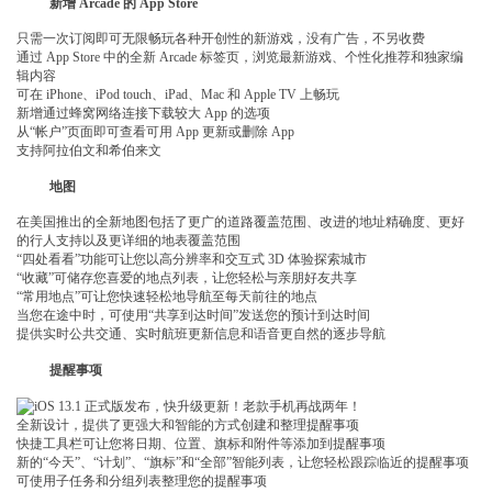
新增 Arcade 的 App Store
只需一次订阅即可无限畅玩各种开创性的新游戏，没有广告，不另收费
通过 App Store 中的全新 Arcade 标签页，浏览最新游戏、个性化推荐和独家编
辑内容
可在 iPhone、iPod touch、iPad、Mac 和 Apple TV 上畅玩
新增通过蜂窝网络连接下载较大 App 的选项
从“帐户”页面即可查看可用 App 更新或删除 App
支持阿拉伯文和希伯来文
地图
在美国推出的全新地图包括了更广的道路覆盖范围、改进的地址精确度、更好
的行人支持以及更详细的地表覆盖范围
“四处看看”功能可让您以高分辨率和交互式 3D 体验探索城市
“收藏”可储存您喜爱的地点列表，让您轻松与亲朋好友共享
“常用地点”可让您快速轻松地导航至每天前往的地点
当您在途中时，可使用“共享到达时间”发送您的预计到达时间
提供实时公共交通、实时航班更新信息和语音更自然的逐步导航
提醒事项
全新设计，提供了更强大和智能的方式创建和整理提醒事项
快捷工具栏可让您将日期、位置、旗标和附件等添加到提醒事项
新的“今天”、“计划”、“旗标”和“全部”智能列表，让您轻松跟踪临近的提醒事项
可使用子任务和分组列表整理您的提醒事项