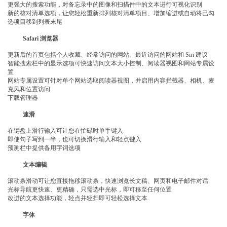
更强大的搜索功能，对备忘录中的图像和扫描件中的文本进行可视化识别
新的核对清单选项，让您轻松重新排列核对清单项目、增加缩进或自动将已勾
选项目移到列表末尾
Safari 浏览器
更新后的首页包括个人收藏、经常访问的网站、最近访问的网站和 Siri 建议
智能搜索栏中的显示选项可快速访问文本大小控制、阅读器视图和网站专属设
置
网站专属设置可针对单个网站选取阅读器视图，并启用内容拦截器、相机、麦
克风和位置访问
下载管理器
速滑
在键盘上滑行输入可让您在忙碌时单手键入
即使句子写到一半，也可切换滑行输入和轻点键入
预测栏中提供备用字词选项
文本编辑
滚动条滑动可让您直接拖移滚动条，快速浏览长文稿、网页和电子邮件对话
光标导航更快速、更精确，只需选中光标，即可移至任何位置
改进的文本选择功能，轻点并轻扫即可轻松选择文本
字体