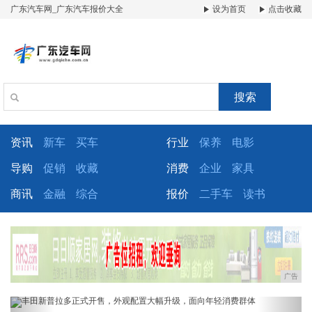
广东汽车网_广东汽车报价大全
设为首页
点击收藏
搜索
资讯
新车
买车
行业
保养
电影
导购
促销
收藏
消费
企业
家具
商讯
金融
综合
报价
二手车
读书
广告
Previous
Next