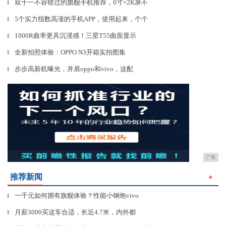
双十一不容错过的旗舰手机推荐，6寸+2K屏不
▎
5个实力指数高涨的手机APP，使用起来，个个
▎
1000R曲率更具沉浸感！三星T55曲面显示
▎
全新拍照体验：OPPO N3开箱实拍图集
▎
步步高新机曝光，并肩oppo和vivo，这配
▎
广告
推荐新闻
＋
一千元如何拥有旗舰体验？性能小钢炮vivo
▎
月薪3000买这车合适，长近4.7米，内外都
▎