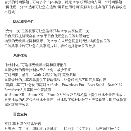
合并的时间限额，可将多个 App 类别、特定 App 或网站纳入同一个时间限额
“再使用一分钟”选项可让您在达到“屏幕使用时间”限额时快速存储工作内容或退
出游戏
隐私和安全性
“允许一次”位置权限可让您选择只与 App 共享位置一次
后台跟踪提醒现会在 App 于后台使用您的位置时通知您
增强的无线局域网和蓝牙，使 App 在未经您同意时无法访问您的位置
位置共享控制可让您在共享照片时，轻松选择忽略位置数据
系统体验
“控制中心”可选择无线局域网和蓝牙配件
重新设计的音量控制位于左上角，减少干扰
可对网页、邮件、iWork 文稿和“地图”完整截屏
重新设计的共享表单提供了智能建议，让您轻点几下即可共享内容
“音频共享”可让您使用两副 AirPods、Powerbeats Pro、Beats Solo3、BeatsX 和
Powerbeats3 共享同一个音频流
在 iPhone XR、iPhone XS、iPhone XS Max 及后续机型上提供杜比全景声播放，
只要播放的内容包含杜比全景声、杜比数字或杜比数字+ 声音轨道，即可体验震
撼的环绕声效果
语言支持
支持 38 种新的键盘语言
对粤语、荷兰文、印地文（天城文）、印地文（拉丁文）、纳吉迪阿拉伯文、