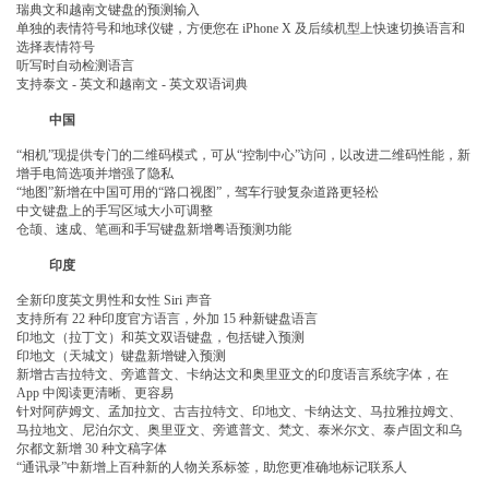
瑞典文和越南文键盘的预测输入
单独的表情符号和地球仪键，方便您在 iPhone X 及后续机型上快速切换语言和
选择表情符号
听写时自动检测语言
支持泰文 - 英文和越南文 - 英文双语词典
中国
“相机”现提供专门的二维码模式，可从“控制中心”访问，以改进二维码性能，新
增手电筒选项并增强了隐私
“地图”新增在中国可用的“路口视图”，驾车行驶复杂道路更轻松
中文键盘上的手写区域大小可调整
仓颉、速成、笔画和手写键盘新增粤语预测功能
印度
全新印度英文男性和女性 Siri 声音
支持所有 22 种印度官方语言，外加 15 种新键盘语言
印地文（拉丁文）和英文双语键盘，包括键入预测
印地文（天城文）键盘新增键入预测
新增古吉拉特文、旁遮普文、卡纳达文和奥里亚文的印度语言系统字体，在
App 中阅读更清晰、更容易
针对阿萨姆文、孟加拉文、古吉拉特文、印地文、卡纳达文、马拉雅拉姆文、
马拉地文、尼泊尔文、奥里亚文、旁遮普文、梵文、泰米尔文、泰卢固文和乌
尔都文新增 30 种文稿字体
“通讯录”中新增上百种新的人物关系标签，助您更准确地标记联系人