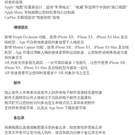
织者的选项
Apple “地图”经重新设计，提供“常用地点”、“收藏”和适用于中国的“路口视图”
Apple Music 专辑插图让您轻松查找心仪歌曲
CarPlay 车载现提供“驾驶勿扰”选项
增强现实
新增 People Occlusion 功能，使用 iPhone XR、iPhone XS、iPhone XS Max 及后
续机型，App 可自然地将虚拟对象放置于人物前后
新增 Motion Capture 功能，使用 iPhone XR、iPhone XS、iPhone XS Max 及后续
机型，App 可通过理解人物的身体姿势和运动轨迹，让您制作动画角色或与虚
拟对象交互
AR 内容支持多面孔跟踪，一次可跟踪最多 3 张面孔，让您可使用 iPhone XR、
iPhone XS、iPhone XS Max 及后续机型与朋友一起玩
AR 快速查看可让您同时查看多个 AR 对象并与之交互
邮件
阻止发件人并将来自该发件人的所有电子邮件直接移至废纸篓
邮件主题静音以停止接收过于活跃的电子邮件主题通知
格式栏可让您轻松访问多信息文本格式化工具和各类附件
支持所有系统字体，以及从 App Store 下载的新字体
备忘录
画廊视图以直观缩略图显示您的备忘录，助您查找所需备忘录
共享文件夹可让您与他人协作，使其有权访问整个备忘录文件夹