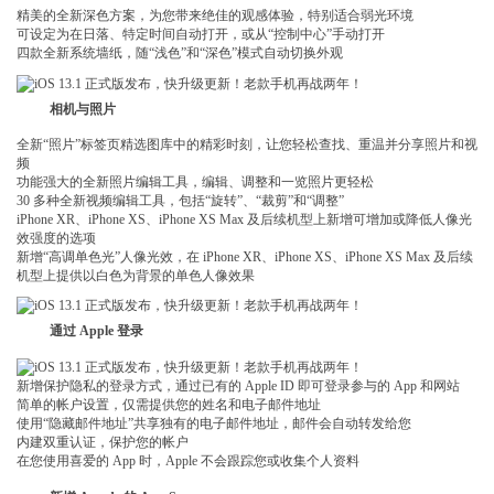
精美的全新深色方案，为您带来绝佳的观感体验，特别适合弱光环境
可设定为在日落、特定时间自动打开，或从“控制中心”手动打开
四款全新系统墙纸，随“浅色”和“深色”模式自动切换外观
相机与照片
全新“照片”标签页精选图库中的精彩时刻，让您轻松查找、重温并分享照片和视
频
功能强大的全新照片编辑工具，编辑、调整和一览照片更轻松
30 多种全新视频编辑工具，包括“旋转”、“裁剪”和“调整”
iPhone XR、iPhone XS、iPhone XS Max 及后续机型上新增可增加或降低人像光
效强度的选项
新增“高调单色光”人像光效，在 iPhone XR、iPhone XS、iPhone XS Max 及后续
机型上提供以白色为背景的单色人像效果
通过 Apple 登录
新增保护隐私的登录方式，通过已有的 Apple ID 即可登录参与的 App 和网站
简单的帐户设置，仅需提供您的姓名和电子邮件地址
使用“隐藏邮件地址”共享独有的电子邮件地址，邮件会自动转发给您
内建双重认证，保护您的帐户
在您使用喜爱的 App 时，Apple 不会跟踪您或收集个人资料