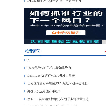
iPhoneSE全球售价一览:国行不是一般的
▎
广
推荐新闻
2
▎
1500元档位的手机也能如此给力
▎
Lumia950XL运行Win10开发人员表
▎
百元蓝牙新标杆!魅族EP51运动耳机体验评测
▎
外国人怎么看国产手机?
▎
京东618实时销售榜单公布:锤子多地销量挺进
▎