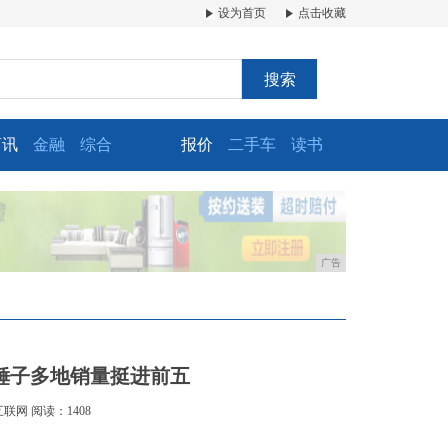
设为首页
点击收藏
搜索
商讯
金融
综合
报价
二手车
读书
广告
:锤子多地销量挺进前五
互联网
阅读：1408