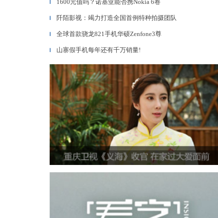
1600元值吗？诺基亚能否携Nokia 6卷
▎
阡陌影视：竭力打造全国首例特种拍摄团队
▎
全球首款骁龙821手机华硕Zenfone3尊
▎
山寨假手机每年还有千万销量!
▎