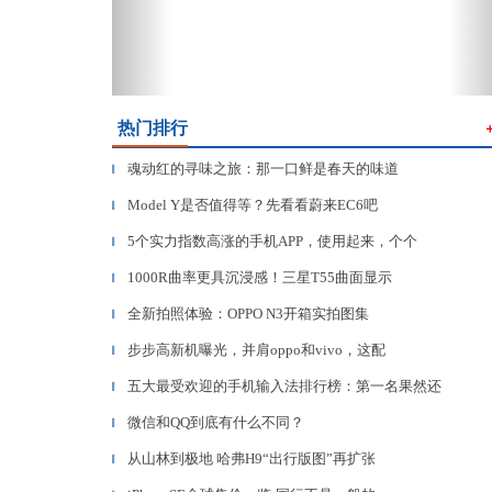
热门排行
魂动红的寻味之旅：那一口鲜是春天的味道
▎
Model Y是否值得等？先看看蔚来EC6吧
▎
5个实力指数高涨的手机APP，使用起来，个个
▎
1000R曲率更具沉浸感！三星T55曲面显示
▎
全新拍照体验：OPPO N3开箱实拍图集
▎
步步高新机曝光，并肩oppo和vivo，这配
▎
五大最受欢迎的手机输入法排行榜：第一名果然还
▎
微信和QQ到底有什么不同？
▎
从山林到极地 哈弗H9“出行版图”再扩张
▎