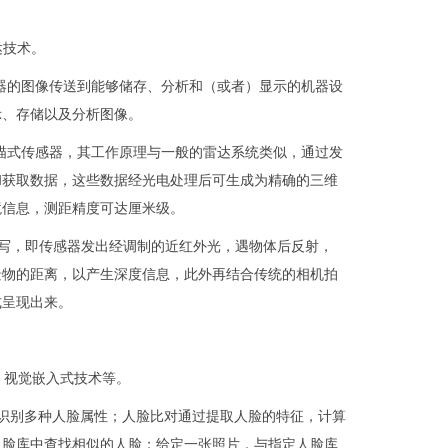
达技术。
器的图像传送到能够储存、分析和（或者）显示的机器设
示、存储以及分析图像。
描式传感器，其工作原理与一般的雷达系统类似，通过发
和获取数据，这些数据经光电处理后可生成为精确的三维
境信息，测距精度可达厘米级。
）技术的缩写，即传感器发出经调制的近红外光，遇物体后反射，
景物的距离，以产生深度信息，此外再结合传统的相机拍
式呈现出来。
、视觉嵌入式技术等。
识别多种人脸属性；人脸比对通过提取人脸的特征，计算
人脸库中查找相似的人脸；给定一张照片，与指定人脸库