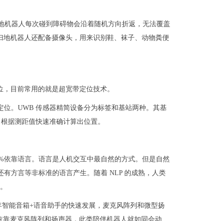
扫地机器人每次碰到障碍物会沿着随机方向折返，无法覆盖
，扫地机器人还配备摄像头，用来识别鞋、袜子、动物粪便
定位，目前常用的就是超宽带定位技术。
定位。UWB 传感器精简设备分为标签和基站两种。其基
线测距，根据测距值快速准确计算出位置。
90%依靠语言。语言是人机交互中最自然的方式。但是自然
还有方言等非标准的语言产生。随着 NLP 的成熟，人类
展。
年智能音箱+语音助手的快速发展，麦克风阵列和微型扬
依靠麦克风阵列和扬声器，此类陪伴机器人就如同会动