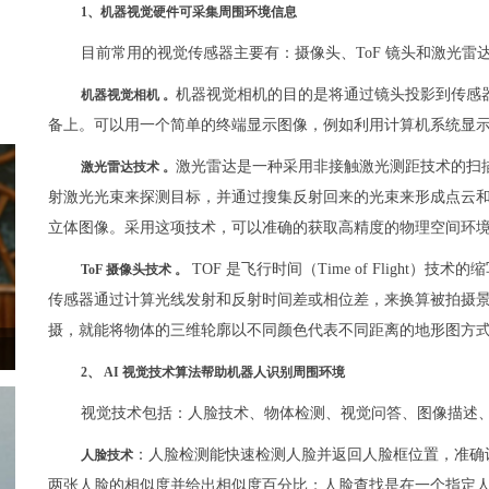
1、机器视觉硬件可采集周围环境信息
目前常用的视觉传感器主要有：摄像头、ToF 镜头和激光雷
机器视觉相机的目的是将通过镜头投影到传感
机器视觉相机 。
备上。可以用一个简单的终端显示图像，例如利用计算机系统显
激光雷达是一种采用非接触激光测距技术的扫
激光雷达技术 。
射激光光束来探测目标，并通过搜集反射回来的光束来形成点云
立体图像。采用这项技术，可以准确的获取高精度的物理空间环
TOF 是飞行时间（Time of Flight
ToF 摄像头技术 。
传感器通过计算光线发射和反射时间差或相位差，来换算被拍摄
摄，就能将物体的三维轮廓以不同颜色代表不同距离的地形图方
2、 AI 视觉技术算法帮助机器人识别周围环境
视觉技术包括：人脸技术、物体检测、视觉问答、图像描述
：人脸检测能快速检测人脸并返回人脸框位置，准确
人脸技术
两张人脸的相似度并给出相似度百分比；人脸查找是在一个指定