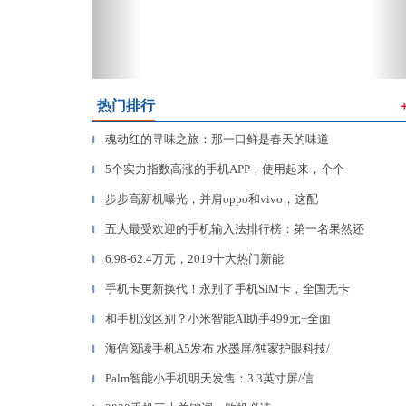
热门排行
魂动红的寻味之旅：那一口鲜是春天的味道
▎
5个实力指数高涨的手机APP，使用起来，个个
▎
步步高新机曝光，并肩oppo和vivo，这配
▎
五大最受欢迎的手机输入法排行榜：第一名果然还
▎
6.98-62.4万元，2019十大热门新能
▎
手机卡更新换代！永别了手机SIM卡，全国无卡
▎
和手机没区别？小米智能AI助手499元+全面
▎
海信阅读手机A5发布 水墨屏/独家护眼科技/
▎
Palm智能小手机明天发售：3.3英寸屏/信
▎