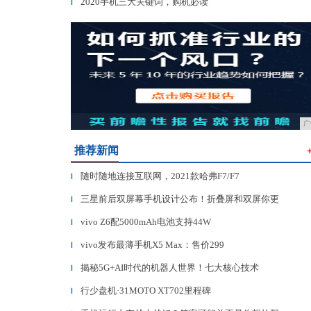
2020手机三大关键词，购机必读
▎
广
推荐新闻
随时随地连接互联网，2021款哈弗F7/F7
▎
三星前后双屏幕手机设计公布！折叠屏和双屏你更
▎
vivo Z6配5000mAh电池支持44W
▎
vivo发布最薄手机X5 Max：售价299
▎
揭秘5G+AI时代的机器人世界！七大核心技术
▎
行少盘机·31MOTO XT702里程碑
▎