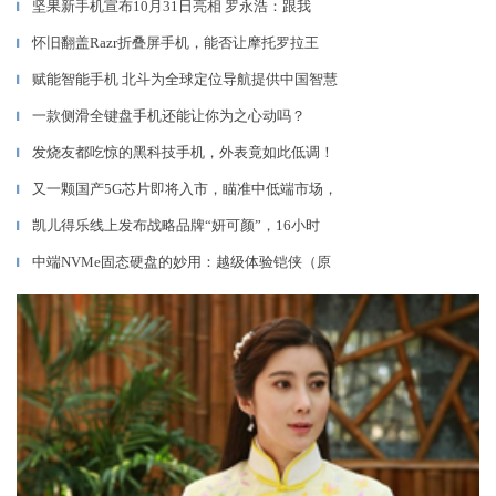
坚果新手机宣布10月31日亮相 罗永浩：跟我
▎
怀旧翻盖Razr折叠屏手机，能否让摩托罗拉王
▎
赋能智能手机 北斗为全球定位导航提供中国智慧
▎
一款侧滑全键盘手机还能让你为之心动吗？
▎
发烧友都吃惊的黑科技手机，外表竟如此低调！
▎
又一颗国产5G芯片即将入市，瞄准中低端市场，
▎
凯儿得乐线上发布战略品牌“妍可颜”，16小时
▎
中端NVMe固态硬盘的妙用：越级体验铠侠（原
▎