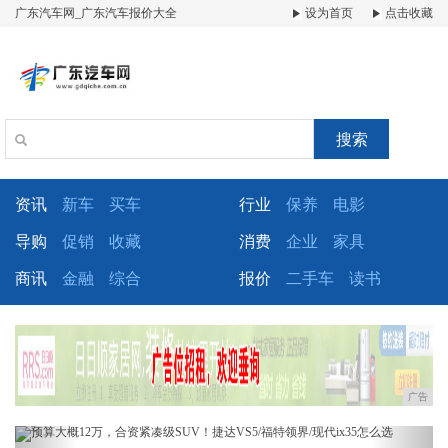
广东汽车网_广东汽车报价大全
设为首页
点击收藏
搜索
资讯
新车
买车
行业
保养
电影
导购
促销
收藏
消费
企业
家具
商讯
金融
综合
报价
二手车
读书
广告
Previous
Next