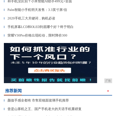
和手机没区别？小米智能AI助手499元+全面
▎
Palm智能小手机明天发售：3.3英寸屏/信
▎
2020手机三大关键词，购机必读
▎
手机屏幕LCD和OLED到底哪个好？终于明白
▎
荣耀V30Pro价格出现松动，限时降价300
▎
广告
推荐新闻
＋
颜值手感全都有 市售双镜面玻璃手机推荐
▎
曾是山寨机之王、国产手机老大的天语手机重磅复
▎