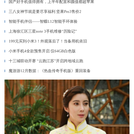
国产好手机值得拥有，上半年配置和颜值都超苹果
▎
三八女神节就是要尽享福利 坚果Pro3售价2
▎
智能手机伴侣——智蝶L12智能手环体验
▎
上海徐汇区三星note 3手机维修“历险记”
▎
199元买到小米3！外观落后了！当备用机依旧
▎
小米手机4全款预售开启 仅64GB白色版
▎
十三城联动开赛 “云跑江苏”开启跨地域云跑
▎
魔游游12月数据：《热血传奇手机版》重回装备
▎