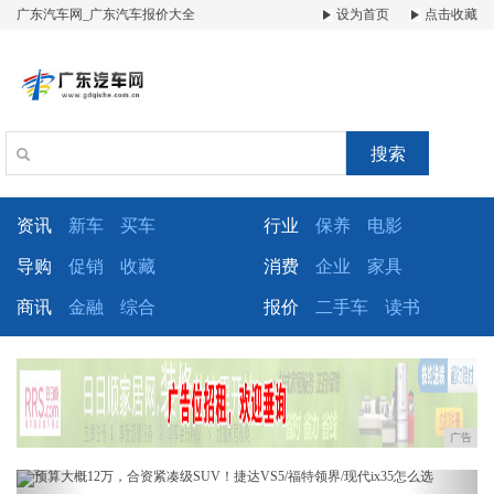
广东汽车网_广东汽车报价大全
设为首页
点击收藏
搜索
资讯
新车
买车
行业
保养
电影
导购
促销
收藏
消费
企业
家具
商讯
金融
综合
报价
二手车
读书
广告
Previous
Next