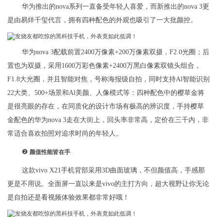
华为推出的nova系列一直备受年轻人喜爱，而新推出的nova 3更
是由易烊千玺代言，拥有四种配色的外观也吸引了一大批颜控。
华为nova 3配载前置2400万像素+200万像素双摄，F2.0光圈；后
置也为双摄，采用1600万彩色像素+2400万黑白像素双镜头组合，
F1.8大光圈，并且智能对焦，号称海报级自拍，同时支持Al智能识别
22大类、500+场景和Al美颜、人像模式等：四种配色中的樱草金将
是很亮眼的存在，在同质化的设计市场有极高的辨识度，手持樱草
金配色的华为nova 3走在大街上，回头率非常高，定价在三千内，非
常适合喜欢拍照对追求时尚的年轻人。
❷
颜值性能皆在手
这款vivo X21手机背部采用3D曲面玻璃，不但颜值高，手感那
更是不用说。全面屏一直以来是vivo的主打方向，超大视野让你无论
是自拍还是看视频体验效果都非常好哦！