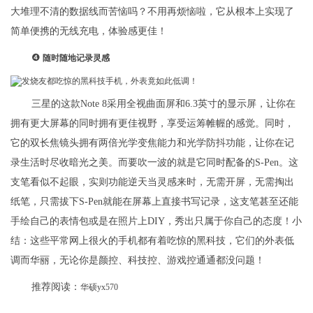
大堆理不清的数据线而苦恼吗？不用再烦恼啦，它从根本上实现了
简单便携的无线充电，体验感更佳！
❹
随时随地记录灵感
三星的这款Note 8采用全视曲面屏和6.3英寸的显示屏，让你在
拥有更大屏幕的同时拥有更佳视野，享受运筹帷幄的感觉。同时，
它的双长焦镜头拥有两倍光学变焦能力和光学防抖功能，让你在记
录生活时尽收暗光之美。而要吹一波的就是它同时配备的S-Pen。这
支笔看似不起眼，实则功能逆天当灵感来时，无需开屏，无需掏出
纸笔，只需拔下S-Pen就能在屏幕上直接书写记录，这支笔甚至还能
手绘自己的表情包或是在照片上DIY，秀出只属于你自己的态度！小
结：这些平常网上很火的手机都有着吃惊的黑科技，它们的外表低
调而华丽，无论你是颜控、科技控、游戏控通通都没问题！
推荐阅读：
华硕yx570