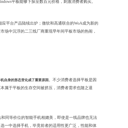
ndows平板能够下探至数百元价格，刺激消费者购买。
相应平台产品陆续出炉；微软和高通联合的WoA成为新的
在市场中沉浮的二三线厂商重现早年间平板市场的热闹，
。不少消费者选择平板是因
手机自身的形态变化成了重要原因
原本属于平板的生存空间被挤压，消费者需求也随之退
法和同等价位的智能手机相媲美，即使是一线品牌也无法
二选一中选择手机，毕竟前者的适用性更广泛，性能和体