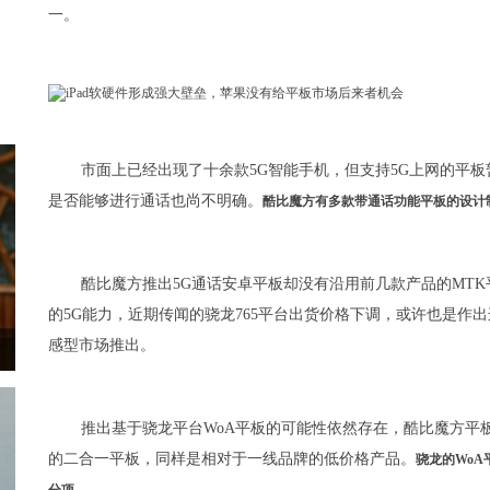
一。
市面上已经出现了十余款5G智能手机，但支持5G上网的平板暂且只有三星G
是否能够进行通话也尚不明确。
酷比魔方有多款带通话功能平板的设计
酷比魔方推出5G通话安卓平板却没有沿用前几款产品的MT
的5G能力，近期传闻的骁龙765平台出货价格下调，或许也是作
感型市场推出。
推出基于骁龙平台WoA平板的可能性依然存在，酷比魔方平板产
的二合一平板，同样是相对于一线品牌的低价格产品。
骁龙的Wo
。
分项