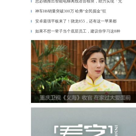
思必驰推出智能电梯离线语音模块，助力实现「无
▎
神车H6销量突破300万 哈弗“全民掘金”狂
▎
安卓最强平板来了！骁龙855，还有这一苹果都
▎
如果不想一辈子当个底层员工，建议你学习这8种
▎