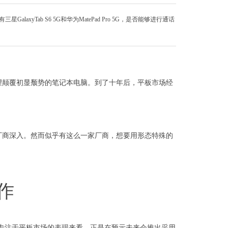
xyTab S6 5G和华为MatePad Pro 5G，是否能够进行通话
望颠覆初显颓势的笔记本电脑。到了十年后，平板市场经
厂商深入。然而似乎有这么一家厂商，想要用形态特殊的
作
专注于平板市场的表现来看，正是在预示未来会推出采用