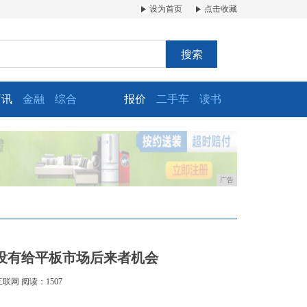
设为首页
点击收藏
搜索
商讯
金融
综合
报价
二手车
读书
广告
果没有给平板市场后来者机会
互联网
阅读：1507