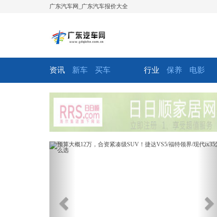
广东汽车网_广东汽车报价大全
资讯
新车
买车
行业
保养
电影
Previous
Ne