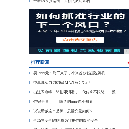
全新Jeep⁺指南者，为你的旅途加料
▎
广
推荐新闻
卖1999元！终于来了，小米首款智能洗碗机
▎
悦享真实力 2020款MAZDA CX-5「
▎
出道即巅峰，降临即消逝，一代传奇不跟随——致
▎
你完全懂iphone吗？iPhone你不知道
▎
说说斯威这个品牌，质量究竟如何？
▎
全场景安全防护 华为守护你的隐私安全
▎