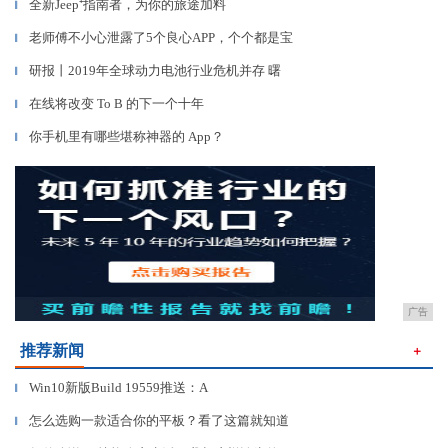
全新Jeep⁺指南者，为你的旅途加料
▎
老师傅不小心泄露了5个良心APP，个个都是宝
▎
研报丨2019年全球动力电池行业危机并存 曙
▎
在线将改变 To B 的下一个十年
▎
你手机里有哪些堪称神器的 App？
▎
广告
推荐新闻
＋
Win10新版Build 19559推送：A
▎
怎么选购一款适合你的平板？看了这篇就知道
▎