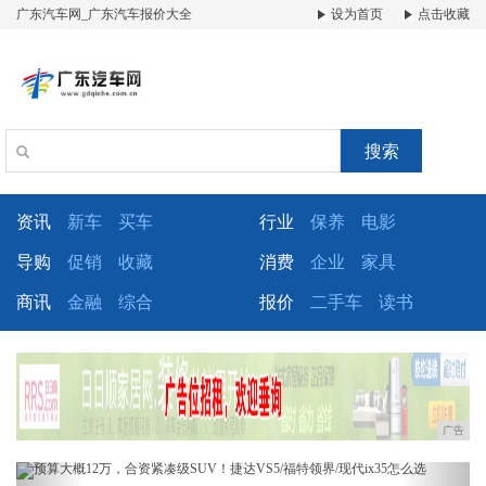
广东汽车网_广东汽车报价大全
设为首页
点击收藏
搜索
资讯
新车
买车
行业
保养
电影
导购
促销
收藏
消费
企业
家具
商讯
金融
综合
报价
二手车
读书
广告
Previous
Next