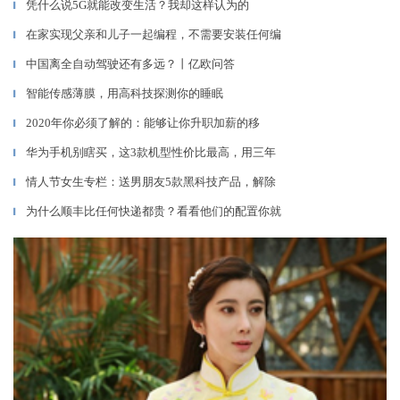
凭什么说5G就能改变生活？我却这样认为的
▎
在家实现父亲和儿子一起编程，不需要安装任何编
▎
中国离全自动驾驶还有多远？丨亿欧问答
▎
智能传感薄膜，用高科技探测你的睡眠
▎
2020年你必须了解的：能够让你升职加薪的移
▎
华为手机别瞎买，这3款机型性价比最高，用三年
▎
情人节女生专栏：送男朋友5款黑科技产品，解除
▎
为什么顺丰比任何快递都贵？看看他们的配置你就
▎