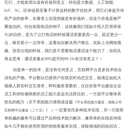
它们，才能发挥出该有价值和意义，特别是大数据、人工智能、
IoT、5G、区块链甚至量子计算这样的数字化技术，用它们来提升传
统产业的效率，在量变上实现突破是有价值的，但这个价值是被严
重低估的。结合前面电话的例子，这就像我们现如今投入巨资研发
5G的目的，是为了让打电话的时候通话质量更高一点，延迟更少一
点，噪音更小一点等等，这看似在解决用户痛点，实际上当网络视
频、语音出现的时候，我们是不需要电话通话这个能力了，你回头
再去思考：通话质量从99%提升到99.1%有没有意义？！
但是单一的技术，是没有任何意义，互联网平台是多技术组合
演化的产物。平台数以亿级用户在线实时动态交互，能满足如此大
规模人群实时交互请求，即时服务需要的，仅仅依靠平台建设企业
员工和供给侧商家的员工能力是远无法胜任的，一方面平台整体系
统化的能力（关于系统能力请阅读这篇《
平台系统能力建设，保险公司
》 ）一定要依托多种技术实现，另一方面简
互联网平台建设（二十五）
单机械的服务可以通过产品和技术能力解决，像简单的在线咨询现
如今几乎都在使用所谓的智能客服来实现，保险领域的回执回访，