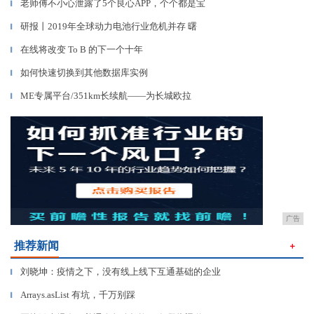
老师傅不小心泄露了5个良心APP，个个都是宝
▎
研报丨2019年全球动力电池行业危机并存 曙
▎
在线将改变 To B 的下一个十年
▎
如何快速切换到其他数据库实例
▎
ME专属平台/351km长续航——为长城欧拉
▎
广告
推荐新闻
＋
刘晓坤：疫情之下，没有线上线下互通基础的企业
▎
Arrays.asList 有坑，千万别踩
▎