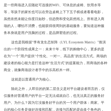
是一些商场进入后随处可连接的WiFi、可休息的桌椅、饮用水等
等，等孩子的家长也可以在旁边桌椅上下下五子棋或者看看电影，
虽然依然未能让你度日如秒，但趋势和变化跃然纸上。所有进入商
场的人，哪怕不消费，也能获得很周到的基础服务，要知道这种服
务本身就是用户洗脑的过程，是品牌塑造的过程。
这也是我根据“李有龙生态矩阵（LYL Ecosystem Matrix）”推演
出的一个阶段性成果之一：未来十年，线下的购物中心，更多的是
在为“一个”用户提供“个性化、一对一、高品质”的生活方式。商场的
建设者的核心能力是打造这种“生活方式”的提案能力，而商场的各种
商业，就像商场设计者手中的乐高积木一样。
这就是以普通用户为核心。
除此之外，人即目的的第二层含义是对平台建设者而言的，仅
仅服务好普通用户的平台一定无法成就自己，也无法真正的服务好
用户。为什么？因为它没服务好平台的另一个用户群体：商家。平
台的核心任务是做好连接和匹配，连接与匹配的是由多个角色的，