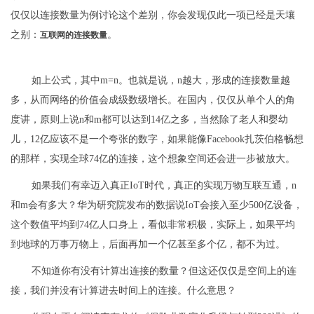
仅仅以连接数量为例讨论这个差别，你会发现仅此一项已经是天壤
之别：
。
互联网的连接数量
如上公式，其中m=n。也就是说，n越大，形成的连接数量越
多，从而网络的价值会成级数级增长。在国内，仅仅从单个人的角
度讲，原则上说n和m都可以达到14亿之多，当然除了老人和婴幼
儿，12亿应该不是一个夸张的数字，如果能像Facebook扎茨伯格畅想
的那样，实现全球74亿的连接，这个想象空间还会进一步被放大。
如果我们有幸迈入真正IoT时代，真正的实现万物互联互通，n
和m会有多大？华为研究院发布的数据说IoT会接入至少500亿设备，
这个数值平均到74亿人口身上，看似非常积极，实际上，如果平均
到地球的万事万物上，后面再加一个亿甚至多个亿，都不为过。
不知道你有没有计算出连接的数量？但这还仅仅是空间上的连
接，我们并没有计算进去时间上的连接。什么意思？