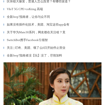
区块链大爆发，普通人怎么投资？有哪些渠道？
▎
VIoT 5G CPE+coKiing 高端
▎
全新Jeep⁺指南者，让你与众不同
▎
如果没有插件化技术，美团、淘宝这些app会有
▎
关于华为Mate30系列，网友都在关注啥？竟
▎
SwitchBot携手Facebook引领智
▎
关注 | 叮咚、美团、饿了么6日开始停止营业
▎
全新Jeep⁺指南者没【玩】没了，尽情加料
▎