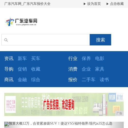
广东汽车网_广东汽车报价大全
设为首页
点击收藏
搜索
资讯
新车
买车
行业
保养
电影
导购
促销
收藏
消费
企业
家具
商讯
金融
综合
报价
二手车
读书
广告
Previous
Next