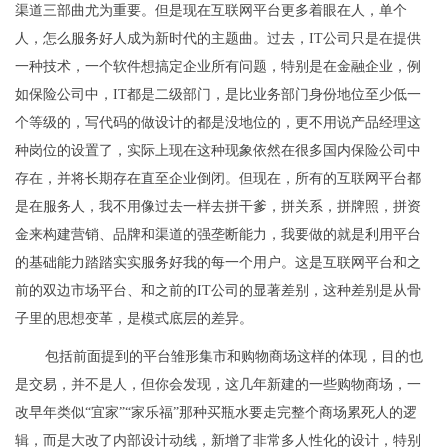
渠道三部曲尤为重要。但是现在互联网平台更多着眼在人，单个
人，怎么服务好人成为新时代的主题曲。过去，IT公司只是在提供
一种技术，一个软件想搞定企业所有问题，特别是在金融企业，例
如保险公司中，IT都是二级部门，是比业务部门身份地位至少低一
个等级的，写代码的做设计的都是没地位的，更不用说产品经理这
种岗位的设置了，实际上现在这种现象依然在很多国内保险公司中
存在，并将长期存在直至企业倒闭。但现在，所有的互联网平台都
是在服务人，我不用像过去一样去拼干爹，拼关系，拼牌照，拼资
金来构建营销、品牌和渠道的强垄断能力，我要做的就是利用平台
的基础能力踏踏实实服务好我的每一个用户。这是互联网平台和之
前的双边市场平台、和之前的IT公司的显著差别，这种差别是从骨
子里的思想变革，是模式底层的差异。
包括前面提到的平台雏形集市和购物商场这样的体现，目的也
是交易，并不是人，但你会发现，这几年新建的一些购物商场，一
改早年类似“宜家”“家乐福”那种买瓶水要走完整个商场累死人的逻
辑，而是大改了内部设计动线，新增了非常多人性化的设计，特别