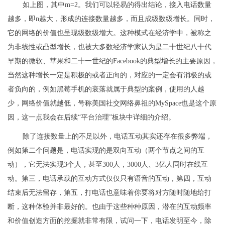
如上图，其中m=2。我们可以轻易的得出结论，接入电话数量
越多，即n越大，形成的连接数量越多，而且成级数级增长。同时，
它的网络的价值也呈现级数级增大。这种模式在经济学中，被称之
为非线性或凸型增长，也被大多数经济学家认为是二十世纪八十代
早期的微软、苹果和二十一世纪的Facebook的典型增长的主要原因，
当然这种增长一定是积极的或者正向的，对应的一定会有消极的或
者负向的，例如黑莓手机的衰落就属于典型的案例，使用的人越
少，网络价值就越低，号称美国社交网络鼻祖的MySpace也是这个原
因，这一点我会在后续“平台治理”板块中详细的介绍。
除了连接数量上的不足以外，电话互动其实还存在很多弊端，
例如第二个问题是，电话实现的是双向互动（两个节点之间的互
动），它无法实现3个人，甚至300人，3000人、3亿人同时在线互
动。第三，电话承载的互动方式仅仅只有语音的互动，第四，互动
结束后无法留存，第五，打电话也意味着你要将对方随时随地给打
断，这种体验并非最好的。也由于这些种种原因，潜在的互动频率
和价值创造方面的挖掘就非常有限，试问一下，电话发明至今，除