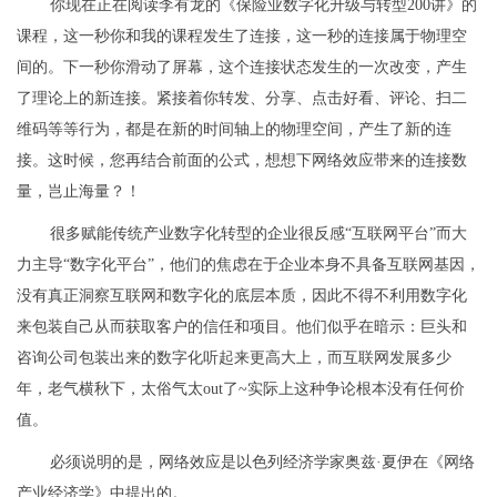
你现在正在阅读李有龙的《保险业数字化升级与转型200讲》的
课程，这一秒你和我的课程发生了连接，这一秒的连接属于物理空
间的。下一秒你滑动了屏幕，这个连接状态发生的一次改变，产生
了理论上的新连接。紧接着你转发、分享、点击好看、评论、扫二
维码等等行为，都是在新的时间轴上的物理空间，产生了新的连
接。这时候，您再结合前面的公式，想想下网络效应带来的连接数
量，岂止海量？！
很多赋能传统产业数字化转型的企业很反感“互联网平台”而大
力主导“数字化平台”，他们的焦虑在于企业本身不具备互联网基因，
没有真正洞察互联网和数字化的底层本质，因此不得不利用数字化
来包装自己从而获取客户的信任和项目。他们似乎在暗示：巨头和
咨询公司包装出来的数字化听起来更高大上，而互联网发展多少
年，老气横秋下，太俗气太out了~实际上这种争论根本没有任何价
值。
必须说明的是，网络效应是以色列经济学家奥兹·夏伊在《网络
产业经济学》中提出的。