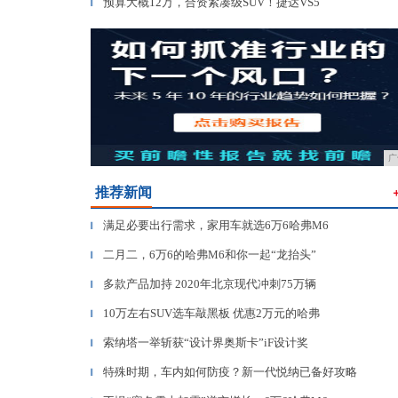
预算大概12万，合资紧凑级SUV！捷达VS5
▎
广
推荐新闻
满足必要出行需求，家用车就选6万6哈弗M6
▎
二月二，6万6的哈弗M6和你一起“龙抬头”
▎
多款产品加持 2020年北京现代冲刺75万辆
▎
10万左右SUV选车敲黑板 优惠2万元的哈弗
▎
索纳塔一举斩获“设计界奥斯卡”iF设计奖
▎
特殊时期，车内如何防疫？新一代悦纳已备好攻略
▎