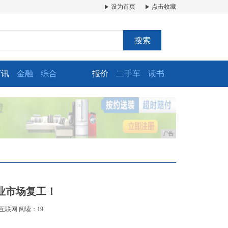
设为首页
点击收藏
搜索
商讯
金融
综合
报价
二手车
读书
广告
业市场复工！
互联网
阅读：19