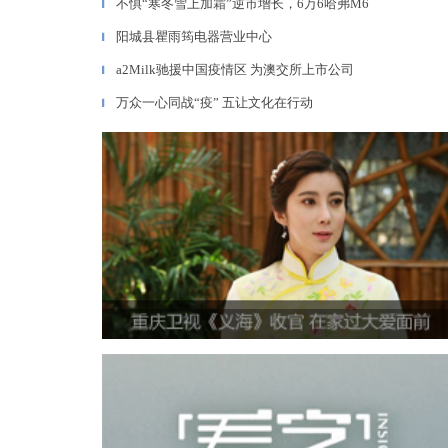
不惧“寒冬雪上加霜”逆市增长，6万6哈弗M6
▎
阳城县瞿雨筠电器营业中心
▎
a2Milk驰援中国疫情区 为澳交所上市公司
▎
万众一心同战“疫” 五让文化在行动
▎