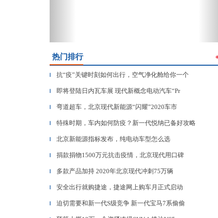
热门排行
抗“疫”关键时刻如何出行，空气净化舱给你一个
▎
即将登陆日内瓦车展 现代新概念电动汽车“Pr
▎
弯道超车，北京现代新能源“闪耀”2020车市
▎
特殊时期，车内如何防疫？新一代悦纳已备好攻略
▎
北京新能源指标发布，纯电动车型怎么选
▎
捐款捐物1500万元抗击疫情，北京现代用口碑
▎
多款产品加持 2020年北京现代冲刺75万辆
▎
安全出行就购捷途，捷途网上购车月正式启动
▎
迫切需要和新一代S级竞争 新一代宝马7系偷偷
▎