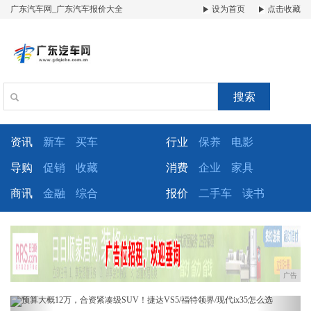
广东汽车网_广东汽车报价大全
设为首页
点击收藏
搜索
资讯
新车
买车
行业
保养
电影
导购
促销
收藏
消费
企业
家具
商讯
金融
综合
报价
二手车
读书
广告
Previous
Next