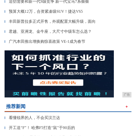
迫切需要和新一代S级竞争 新一代宝马7系偷偷
▎
预算大概12万，合资紧凑级SUV！捷达VS5
▎
丰田新普拉多正式开售，外观配置大幅升级，面向
▎
君越、亚洲龙、金牛座，大尺寸中级车怎么选？
▎
广汽本田推出增换购惊喜政策 VE-1成为春节
▎
广告
推荐新闻
＋
看懂锐界的人，不会买汉兰达
▎
开工送“F”！ 哈弗F5打造“鼠”于90后的
▎