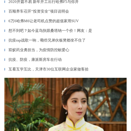
2020开篇不易 新年开工出行哈弗F5与你并
▎
百顺养车召开“投资安全”项目说明会
▎
6万6哈弗M6让老司机点赞的超值家用SUV
▎
想不到吧？如今蓝鸟快跟桑塔纳一个价！网友：是
▎
抗疫rap战歌一响，嘞些兄弟伙板凳都坐不住了
▎
双蚁药业勇担当，为疫情防控献爱心
▎
抗疫、防疫，康派斯房车在行动
▎
互看互学互比，天津市30位互联网企业家做客拾
▎