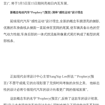
言)”, 将于3月5日至15日期间亮相日内瓦车展。
新概念电动汽车“Prophecy”(预言) 演绎“感性运动”设计理念
延续现代汽车“感性运动”设计理念,全新的概念车拥漂亮的侧影,
优雅的车身曲线从侧面一直延伸至宽阔的尾翼,使车辆具备出色的空
气动力性能;车身后部的一体式扰流板和像素式尾灯构成了船型的尾
部线条。
正如现代全球设计中心主管SangYup Lee所说:“‘Prophecy(预
言)’不墨守成规,它的出现彰显了无惧时间考验的永恒之美。 他标志
性的设计必将引领现代汽车的设计向着更广阔的领域发展”。
这款概念车的名字“Prophecy(预言)“,反映了这款车的设计初衷,