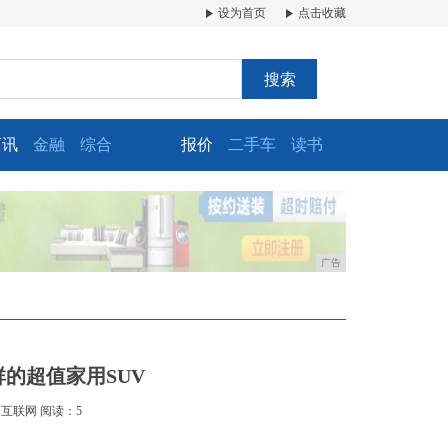
设为首页
点击收藏
搜索
商讯
金融
综合
报价
二手车
读书
广告
群的超值家用SUV
：互联网
阅读：5