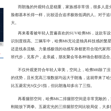
而朗逸的外观特点是稳重，家族感非常强，很多人是
脸都基本长得一样，比较适合追求极致低调的人。对于追
大。
再来看看被年轻人普遍喜欢的SUV哈弗M6，这款车
识别度很高。三辆车中，哈弗M6无论是独具科技感的繁
告
还是线条流畅、力量感极强的动感车身都更符合现代家用
＋
班代步，见客户，走亲戚，朋友聚会等各种场合都很适合
不仅外观更符合年轻人审美，空间上，哈弗M6除了没
的优势，且长宽高三项数据均远大于朗逸，这就带来了哈
比五菱宏光S仅少1指，但比朗逸却多出了三指。
再看腿部空间，哈弗M6二排腿部空间是非常宽敞的，
刚能放下两拳。五菱宏光的三排腿部空间比较局促，大多