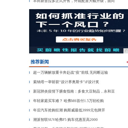
丰田新普拉多正式开售，外观配置大幅升级，面向
▎
广
推荐新闻
超一万辆解放重卡奔赴战“疫”前线 无间断运输
▎
索纳塔一举斩获“设计界奥斯卡”iF设计奖
▎
新冠肺炎疫情下膳食指南：多食大豆制品，永和豆
▎
年轻家庭买车难？ 哈弗M6首付1.5万轻松购
▎
年后汽车抢购狂潮 购斯威最低3999元包牌开
▎
潮派智联SUV哈弗F5 购车优惠至高2000
▎