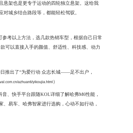
且悬架也是更专于运动的四轮独立悬架。这给我
应对城乡结合路段等，都能轻松驾驭。
可参考以上方法，选几款热销车型，根据自己日常
一款可以直接入手的颜值、舒适性、科技感、动力
0日推出了“为爱行动 众志长城——足不出户，
）
aval.com.cn/azhuanti/yikoujia.html
音、快手平台跟随KOL详细了解哈弗M6性能，
家、易车、哈弗智家进行选购，心动不如行动，