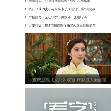
弯道超车，北京现代新能源“闪耀”2020车市
▎
践行企业的责任与担当,长安新能源开展“共同战
▎
严控病毒，全心守护，贝黎诗一直在行动
▎
万里驰援，BMTS捐赠医疗物资火速发往疫情前
▎