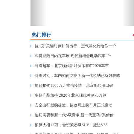
热门排行
抗“疫”关键时刻如何出行，空气净化舱给你一个
▎
即将登陆日内瓦车展 现代新概念电动汽车“Pr
▎
弯道超车，北京现代新能源“闪耀”2020车市
▎
特殊时期，车内如何防疫？新一代悦纳已备好攻略
▎
捐款捐物1500万元抗击疫情，北京现代用口碑
▎
多款产品加持 2020年北京现代冲刺75万辆
▎
安全出行就购捷途，捷途网上购车月正式启动
▎
迫切需要和新一代S级竞争 新一代宝马7系偷偷
▎
预算大概12万，合资紧凑级SUV！捷达VS5
▎