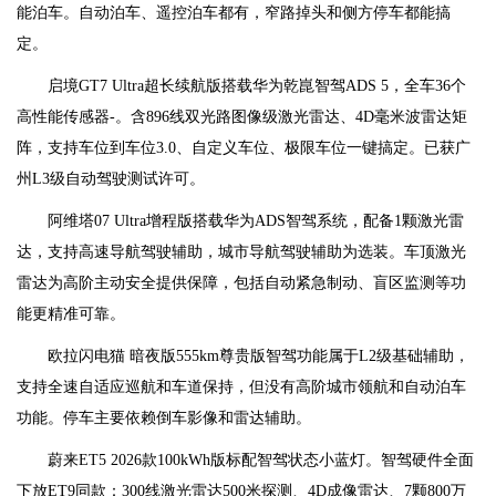
能泊车。自动泊车、遥控泊车都有，窄路掉头和侧方停车都能搞
定。
启境GT7 Ultra超长续航版搭载华为乾崑智驾ADS 5，全车36个
高性能传感器-。含896线双光路图像级激光雷达、4D毫米波雷达矩
阵，支持车位到车位3.0、自定义车位、极限车位一键搞定。已获广
州L3级自动驾驶测试许可。
阿维塔07 Ultra增程版搭载华为ADS智驾系统，配备1颗激光雷
达，支持高速导航驾驶辅助，城市导航驾驶辅助为选装。车顶激光
雷达为高阶主动安全提供保障，包括自动紧急制动、盲区监测等功
能更精准可靠。
欧拉闪电猫 暗夜版555km尊贵版智驾功能属于L2级基础辅助，
支持全速自适应巡航和车道保持，但没有高阶城市领航和自动泊车
功能。停车主要依赖倒车影像和雷达辅助。
蔚来ET5 2026款100kWh版标配智驾状态小蓝灯。智驾硬件全面
下放ET9同款：300线激光雷达500米探测、4D成像雷达、7颗800万