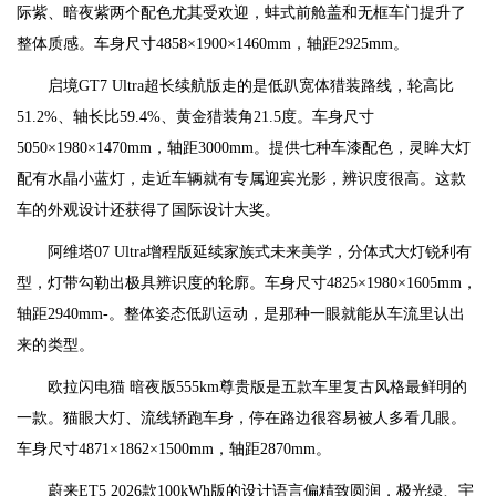
际紫、暗夜紫两个配色尤其受欢迎，蚌式前舱盖和无框车门提升了
整体质感。车身尺寸4858×1900×1460mm，轴距2925mm。
启境GT7 Ultra超长续航版走的是低趴宽体猎装路线，轮高比
51.2%、轴长比59.4%、黄金猎装角21.5度。车身尺寸
5050×1980×1470mm，轴距3000mm。提供七种车漆配色，灵眸大灯
配有水晶小蓝灯，走近车辆就有专属迎宾光影，辨识度很高。这款
车的外观设计还获得了国际设计大奖。
阿维塔07 Ultra增程版延续家族式未来美学，分体式大灯锐利有
型，灯带勾勒出极具辨识度的轮廓。车身尺寸4825×1980×1605mm，
轴距2940mm-。整体姿态低趴运动，是那种一眼就能从车流里认出
来的类型。
欧拉闪电猫 暗夜版555km尊贵版是五款车里复古风格最鲜明的
一款。猫眼大灯、流线轿跑车身，停在路边很容易被人多看几眼。
车身尺寸4871×1862×1500mm，轴距2870mm。
蔚来ET5 2026款100kWh版的设计语言偏精致圆润，极光绿、宇