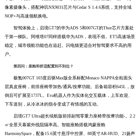
像素摄像头，搭配神玑NX9031芯片与Cedar S 1.4.6系统，支持全域
NOP+与高速领航换电。
智驾体验上，启境GT7的华为ADS 5和007GT的Thor芯片方案处
于第一梯队。阿维塔07同样搭载华为ADS，表现不俗。ET5高速场景
稳定，城市领航功能也在追赶。闪电猫更适合对智驾要求不高的用
户。
第四问：座舱和舒适配置到不到位？
极氪007GT 103度后驱Max版全系标配Monaco NAPPA全粒面头
层真皮座椅，前排座椅带加热/通风/按摩功能。后备箱容积645L，放
倒后可扩展至1737L。Eva机器人作为实体化交互载体，上车欢迎、
下车道别，从冷冰冰的指令变成了有情感的互动。
启境GT7 Ultra超长续航版前排副驾零重力座椅带按摩功能-。2.2
㎡全景天幕紫外线阻隔率高。智能座舱搭载鸿蒙座舱
HarmonySpace，配备15.6英寸悬浮中控屏、88英寸AR-HUD、21扬声