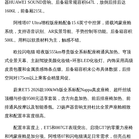
器HUAWEI SOUND音响。后备箱常规容积647L，放倒后排后达
1606L，前备厢215L。
阿维塔07 Ultra增程版座舱配备15.6英寸中控屏，搭载鸿蒙座舱
系统，支持语音识别、AR实景导航、手势控制等功能。后备箱容积
500L。用料以软质材料为主，触感不错。
欧拉闪电猫 暗夜版555km尊贵版全系标配座椅通风加热。穹顶
式全景天幕、主副驾驶美颜化妆镜+环形LED化妆灯。内饰采用高级
皮质包覆和金属质感饰条点缀。后备箱容积未公布具体数据，后排
空间对175cm以上乘客会稍显局促。
蔚来ET5 2026款100kWh版全系标配Nappa真皮座椅、超纤丝绒
顶棚与价值9500元适享套装，含方向盘加热、前后排座椅加热、前
排通风按摩以及智能香氛。23扬声器音响支持杜比全景声座舱精致
度和配置丰富度很高。
配置丰富度上，ET5和007GT表现突出。启境GT7的零重力座椅
和鸿蒙座舱是加分项。阿维塔07和闪电猫满足日常需求，但亮点相