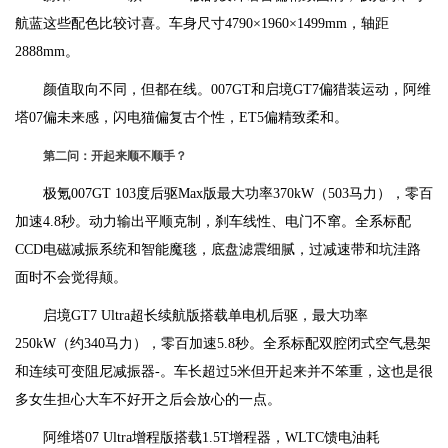
航蓝这些配色比较讨喜。车身尺寸4790×1960×1499mm，轴距
2888mm。
颜值取向不同，但都在线。007GT和启境GT7偏猎装运动，阿维
塔07偏未来感，闪电猫偏复古个性，ET5偏精致柔和。
第二问：开起来顺不顺手？
极氪007GT 103度后驱Max版最大功率370kW（503马力），零百
加速4.8秒。动力输出平顺克制，刹车线性、电门不窜。全系标配
CCD电磁减振系统和智能魔毯，底盘滤震细腻，过减速带和坑洼路
面时不会觉得颠。
启境GT7 Ultra超长续航版搭载单电机后驱，最大功率
250kW（约340马力），零百加速5.8秒。全系标配双腔闭式空气悬架
和连续可变阻尼减振器-。车长超过5米但开起来并不笨重，这也是很
多女生担心大车不好开之后会放心的一点。
阿维塔07 Ultra增程版搭载1.5T增程器，WLTC馈电油耗