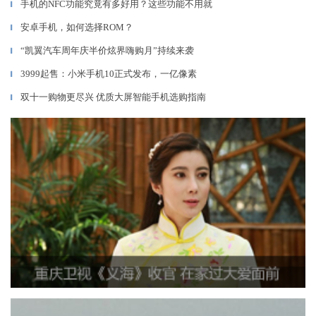
手机的NFC功能究竟有多好用？这些功能不用就
▎
安卓手机，如何选择ROM？
▎
“凯翼汽车周年庆半价炫界嗨购月”持续来袭
▎
3999起售：小米手机10正式发布，一亿像素
▎
双十一购物更尽兴 优质大屏智能手机选购指南
▎