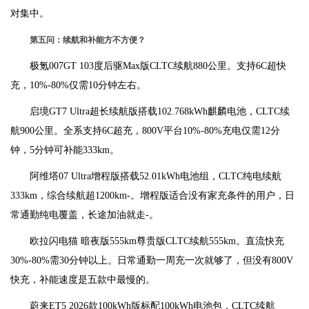
对集中。
第五问：续航和补能方不方便？
极氪007GT 103度后驱Max版CLTC续航880公里。支持6C超快
充，10%-80%仅需10分钟左右。
启境GT7 Ultra超长续航版搭载102.768kWh麒麟电池，CLTC续
航900公里。全系支持6C超充，800V平台10%-80%充电仅需12分
钟，5分钟可补能333km。
阿维塔07 Ultra增程版搭载52.01kWh电池组，CLTC纯电续航
333km，综合续航超1200km-。增程版适合没有家充条件的用户，日
常通勤纯电覆盖，长途加油就走-。
欧拉闪电猫 暗夜版555km尊贵版CLTC续航555km。直流快充
30%-80%需30分钟以上。日常通勤一周充一次就够了，但没有800V
快充，补能速度是五款中最慢的。
蔚来ET5 2026款100kWh版标配100kWh电池包，CLTC续航