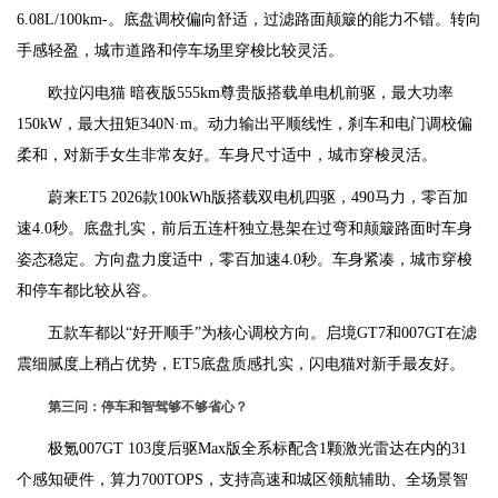
6.08L/100km-。底盘调校偏向舒适，过滤路面颠簸的能力不错。转向
手感轻盈，城市道路和停车场里穿梭比较灵活。
欧拉闪电猫 暗夜版555km尊贵版搭载单电机前驱，最大功率
150kW，最大扭矩340N·m。动力输出平顺线性，刹车和电门调校偏
柔和，对新手女生非常友好。车身尺寸适中，城市穿梭灵活。
蔚来ET5 2026款100kWh版搭载双电机四驱，490马力，零百加
速4.0秒。底盘扎实，前后五连杆独立悬架在过弯和颠簸路面时车身
姿态稳定。方向盘力度适中，零百加速4.0秒。车身紧凑，城市穿梭
和停车都比较从容。
五款车都以“好开顺手”为核心调校方向。启境GT7和007GT在滤
震细腻度上稍占优势，ET5底盘质感扎实，闪电猫对新手最友好。
第三问：停车和智驾够不够省心？
极氪007GT 103度后驱Max版全系标配含1颗激光雷达在内的31
个感知硬件，算力700TOPS，支持高速和城区领航辅助、全场景智