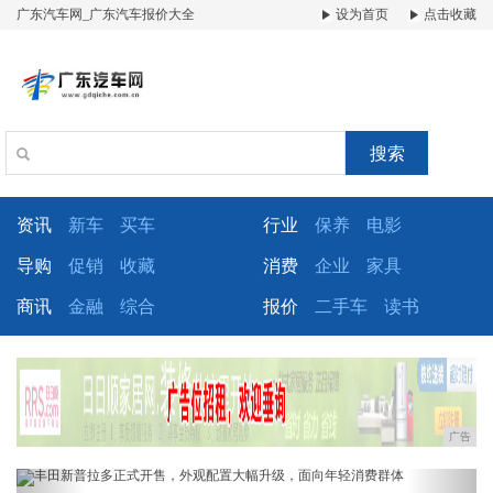
广东汽车网_广东汽车报价大全
设为首页
点击收藏
搜索
资讯
新车
买车
行业
保养
电影
导购
促销
收藏
消费
企业
家具
商讯
金融
综合
报价
二手车
读书
广告
Previous
Next