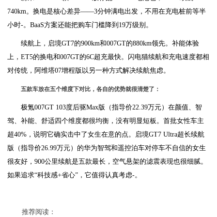
740km。换电是核心差异——3分钟满电出发，不用在充电桩前等半
小时-。BaaS方案还能把购车门槛降到19万级别。
续航上，启境GT7的900km和007GT的880km领先。补能体验
上，ET5的换电和007GT的6C超充最快。闪电猫续航和充电速度都相
对传统，阿维塔07增程版以另一种方式解决续航焦虑。
五款车放在五个维度下对比，各自的优势就很清楚了：
极氪007GT 103度后驱Max版（指导价22.39万元）在颜值、智
驾、补能、舒适四个维度都很均衡，没有明显短板。首批女性车主
超40%，说明它确实击中了女生在意的点。启境GT7 Ultra超长续航
版（指导价26.99万元）的华为智驾和遥控泊车对停车不自信的女生
很友好，900公里续航是五款最长，空气悬架的滤震表现也很细腻。
如果追求“科技感+省心”，它值得认真考虑-。
推荐阅读：