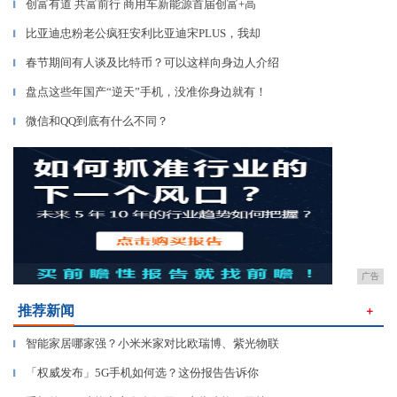
创富有道 共富前行 商用车新能源首届创富+高
▎
比亚迪忠粉老公疯狂安利比亚迪宋PLUS，我却
▎
春节期间有人谈及比特币？可以这样向身边人介绍
▎
盘点这些年国产“逆天”手机，没准你身边就有！
▎
微信和QQ到底有什么不同？
▎
广告
推荐新闻
＋
智能家居哪家强？小米米家对比欧瑞博、紫光物联
▎
「权威发布」5G手机如何选？这份报告告诉你
▎