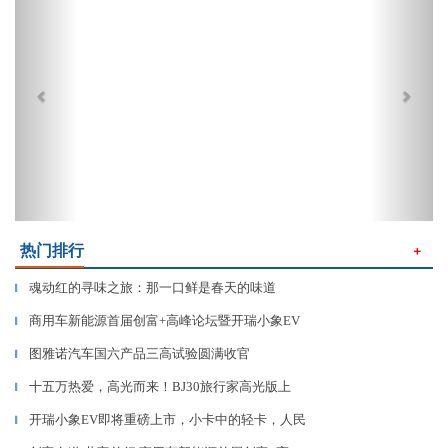
热门排行
＋
魂动红的寻味之旅：那一口鲜是春天的味道
▎
商用车新能源首届创富+高峰论坛暨开瑞小象EV
▎
图雅诺汽车国六产品三高试验圆满收官
▎
十五万热爱，高光而来！BJ30旅行家高光版上
▎
开瑞小象EV即将重磅上市，小卡中的轻卡，人民
▎