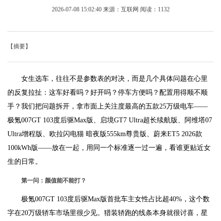
2026-07-08 15:02:40
来源：互联网
阅读：1132
【摘要】
女生选车，往往不是参数表的对决，而是几个具体问题在心里
的反复拉扯：这车好看吗？好开吗？停车方便吗？配置用得顺不顺
手？我们把问题拆开，拿市面上关注度最高的五款25万级电车——
极氪007GT 103度后驱Max版、启境GT7 Ultra超长续航版、阿维塔07
Ultra增程版、欧拉闪电猫 暗夜版555km尊贵版、蔚来ET5 2026款
100kWh版——放在一起，用同一个标准逐一过一遍，看谁更贴近女
生的日常。
第一问：颜值能不能打？
极氪007GT 103度后驱Max版首批车主女性占比超40%，这个数
字在20万级轿车市场里很少见。猎装轿跑的线条本身就很讨喜，星