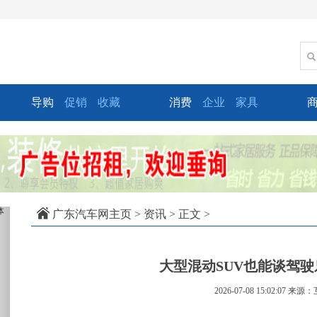
导购
促销
收藏
消费
企业
家具
xt
广东汽车网主页
>
资讯
> 正文 >
大型混动SUV也能谈驾驶
2026-07-08 15:02:07
来源：