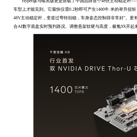
Hyper版与曜黑版更是搭载了中国品牌首个48伏主动稳定
车型上才能见到。它最快仅需0.2秒即可产生1400牛·米的举升扭
48V主动稳定杆，变道过弯特别稳，车身姿态控制得非常好”。更有
合AI数字底盘实时预判路况、调整悬架软硬与高度，极氪9X开起