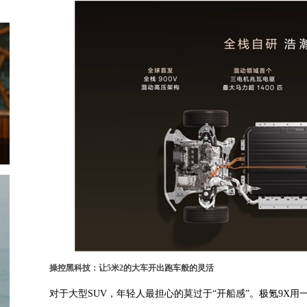
操控黑科技：让5米2的大车开出跑车般的灵活
对于大型SUV，年轻人最担心的莫过于“开船感”。极氪9X