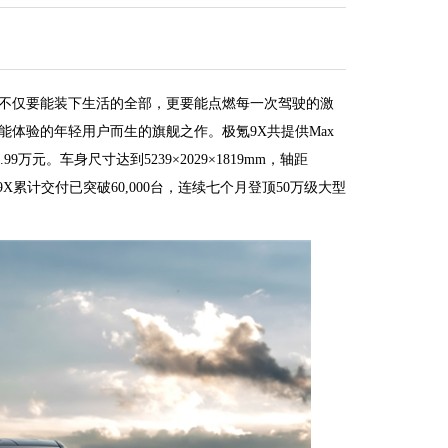
好车不仅要能装下生活的全部，更要能点燃每一次驾驶的激
全能体验的年轻用户而生的旗舰之作。极氪9X共提供Max
99万元。车身尺寸达到5239×2029×1819mm，轴距
X累计交付已突破60,000台，连续七个月登顶50万级大型