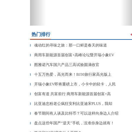
热门排行
魂动红的寻味之旅：那一口鲜是春天的味道
▎
商用车新能源首届创富+高峰论坛暨开瑞小象EV
▎
图雅诺汽车国六产品三高试验圆满收官
▎
十五万热爱，高光而来！BJ30旅行家高光版上
▎
开瑞小象EV即将重磅上市，小卡中的轻卡，人民
▎
创富有道 共富前行 商用车新能源首届创富+高
▎
比亚迪忠粉老公疯狂安利比亚迪宋PLUS，我却
▎
春节期间有人谈及比特币？可以这样向身边人介绍
▎
盘点这些年国产“逆天”手机，没准你身边就有！
▎