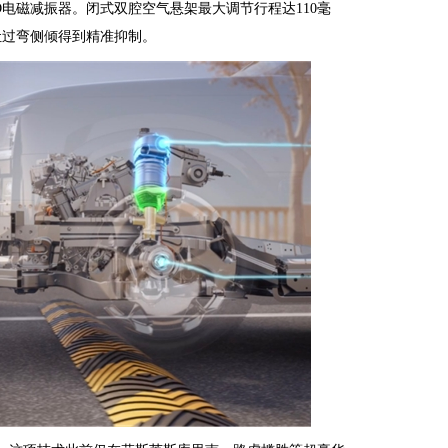
电磁减振器。闭式双腔空气悬架最大调节行程达110毫
让过弯侧倾得到精准抑制。