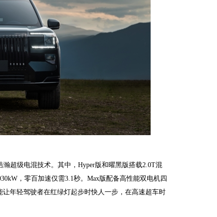
瀚超级电混技术。其中，Hyper版和曜黑版搭载2.0T混
0kW，零百加速仅需3.1秒。Max版配备高性能双电机四
都能让年轻驾驶者在红绿灯起步时快人一步，在高速超车时