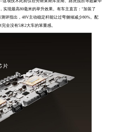
杆——这项技术此前仅在劳斯莱斯库里南、路虎揽胜等超豪华
矩，实现最高80毫米的举升效果。有车主直言：“加装了
测评指出，48V主动稳定杆能让过弯侧倾减少80%。配
来完全没有5米2大车的笨重感。