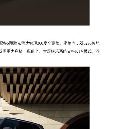
PS，配备5颗激光雷达实现360度全覆盖。座舱内，双8295智舱
排双零重力座椅一应俱全。大屏娱乐系统支持KTV模式、游