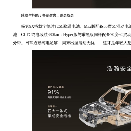
续航与补能：告别焦虑，说走就走
极氪9X搭载宁德时代6C骁遥电池。Max版配备55度6C混动电池，
池，CLTC纯电续航380km；Hyper版与曜黑版同样配备70度6C混
分钟。日常通勤纯电足够，周末出游混动无忧——这才是年轻人