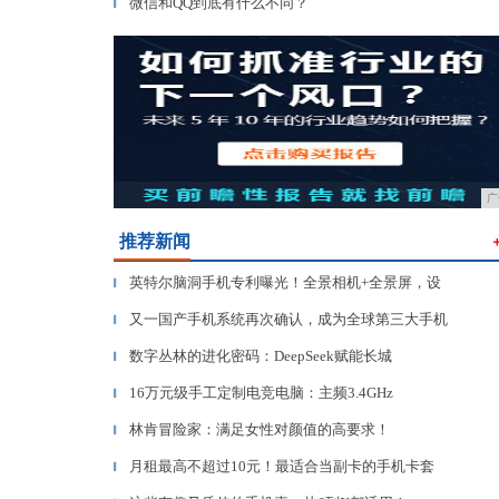
微信和QQ到底有什么不同？
▎
广
推荐新闻
英特尔脑洞手机专利曝光！全景相机+全景屏，设
▎
又一国产手机系统再次确认，成为全球第三大手机
▎
数字丛林的进化密码：DeepSeek赋能长城
▎
16万元级手工定制电竞电脑：主频3.4GHz
▎
林肯冒险家：满足女性对颜值的高要求！
▎
月租最高不超过10元！最适合当副卡的手机卡套
▎