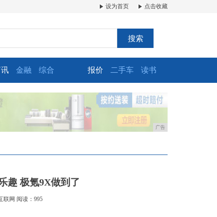
设为首页
点击收藏
搜索
商讯
金融
综合
报价
二手车
读书
广告
乐趣 极氪9X做到了
互联网
阅读：995