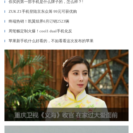
你买的第一部手机是什么牌子的，怎么样？!
▎
ZUK Z1手机登陆京东众筹 99元可获优购
▎
终端热销！凯翼炫界6月订销2523辆
▎
周笔畅定制火爆！cool1 dual手机化反
▎
苹果新手机什么好看的，不如看看这次发布的苹果
▎