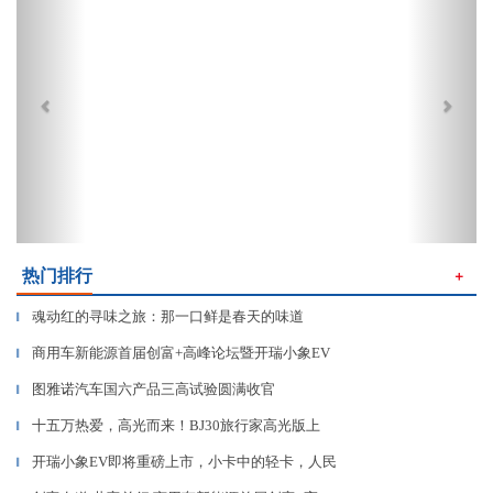
热门排行
＋
魂动红的寻味之旅：那一口鲜是春天的味道
▎
商用车新能源首届创富+高峰论坛暨开瑞小象EV
▎
图雅诺汽车国六产品三高试验圆满收官
▎
十五万热爱，高光而来！BJ30旅行家高光版上
▎
开瑞小象EV即将重磅上市，小卡中的轻卡，人民
▎