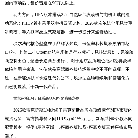
国内市场后，售价普遍在90万元以上。
动力方面，HEV版本搭载2.5L自然吸气发动机与电机组成的混
动系统；PHEV版本采用双电机四驱架构。2026款埃尔法全系悬架重
新调校，导入频率感应式减震器，进一步提升乘坐舒适性-。
埃尔法的核心壁垒在于品牌认知度、保值率和长期积累的市场
口碑-。其第二排Ottoman航空座椅是行业标杆，悬挂滤震好，风噪胎
噪控制出色，适合长途商务出行-。对于追求品牌地位感和经典豪华
体验的用户来说，它依然是高端商务接待场景中绕不开的选项。不
过，在新能源技术快速迭代的当下，埃尔法在纯电续航和智能化方
面已明显落后于新一代产品。
雷克萨斯LM：日系豪华MPV的巅峰之作
2026款雷克萨斯LM延续了雷克萨斯品牌在顶级豪华MPV市场的
统治地位，官方指导价区间119.9万至155万元-。新车共推出3款不同
配置版本，提供4座尊享版、6座商务版以及7座豪华版三种座椅布局
选择-。