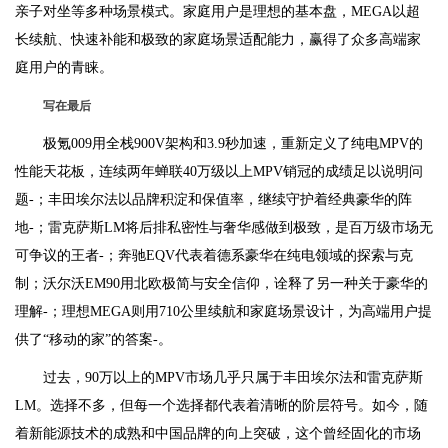
亲子对坐等多种场景模式。家庭用户是理想的基本盘，MEGA以超
长续航、快速补能和极致的家庭场景适配能力，赢得了众多高端家
庭用户的青睐。
写在最后
极氪009用全栈900V架构和3.9秒加速，重新定义了纯电MPV的
性能天花板，连续两年蝉联40万级以上MPV销冠的成绩足以说明问
题-；丰田埃尔法以品牌积淀和保值率，继续守护着经典豪华的阵
地-；雷克萨斯LM将后排私密性与奢华感做到极致，是百万级市场无
可争议的王者-；奔驰EQV代表着德系豪华在纯电领域的探索与克
制；沃尔沃EM90用北欧极简与安全信仰，诠释了另一种关于豪华的
理解-；理想MEGA则用710公里续航和家庭场景设计，为高端用户提
供了“移动的家”的答案-。
过去，90万以上的MPV市场几乎只属于丰田埃尔法和雷克萨斯
LM。选择不多，但每一个选择都代表着清晰的阶层符号。如今，随
着新能源技术的成熟和中国品牌的向上突破，这个曾经固化的市场