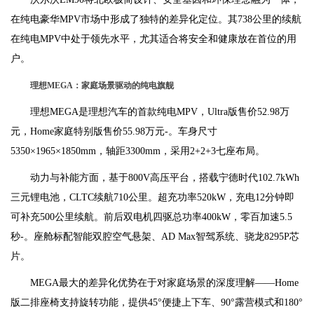
在纯电豪华MPV市场中形成了独特的差异化定位。其738公里的续航
在纯电MPV中处于领先水平，尤其适合将安全和健康放在首位的用
户。
理想MEGA：家庭场景驱动的纯电旗舰
理想MEGA是理想汽车的首款纯电MPV，Ultra版售价52.98万
元，Home家庭特别版售价55.98万元-。车身尺寸
5350×1965×1850mm，轴距3300mm，采用2+2+3七座布局。
动力与补能方面，基于800V高压平台，搭载宁德时代102.7kWh
三元锂电池，CLTC续航710公里。超充功率520kW，充电12分钟即
可补充500公里续航。前后双电机四驱总功率400kW，零百加速5.5
秒-。座舱标配智能双腔空气悬架、AD Max智驾系统、骁龙8295P芯
片。
MEGA最大的差异化优势在于对家庭场景的深度理解——Home
版二排座椅支持旋转功能，提供45°便捷上下车、90°露营模式和180°