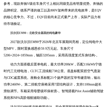
参考，现款奔驰V级在车身尺寸上相比同级竞品有明显优势。奔驰的
品牌积淀、德系严谨的做工以及800V架构带来的充电效率，是EQV
的核心竞争力。不过，EQV目前尚未正式量产上市，实际产品力有
待市场验证。
沃尔沃EM90：北欧安全基因的纯电豪华
2027款沃尔沃EM90于2026年北京车展期间亮相，定位纯电中大
型MPV，限时置换感恩价59.9万元起。车身尺寸
5206×2024×1859mm，轴距3205mm，采用高强度笼式车身结构-。
动力方面搭载后置单电机，最大功率200kW，匹配116kWh宁德
时代三元锂电池，CLTC工况续航738公里。底盘标配双腔空气悬架
与CDC减震系统。座舱全系标配21个扬声器的宝华韦健音响，输出
功率2460W-。第二排航空座椅采用7层结构设计，支持1100mm超长
滑轨调节。车厢采用母婴级环保材质-。智驾搭载Pilot Assist辅助驾驶
系统和NPA高阶领航辅助功能-。
沃尔沃EM90将北欧极简设计、安全基因和环保理念融为一体，