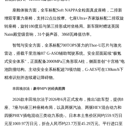
座舱体验方面，全车标配Soft NAPPA全粒面真皮座椅，二排新
增双零重力座椅，支持22点位按摩。七座Ultra+齐家版标配二排双旋
转座椅，旋转180度后与第三排形成对坐格局。新车限时赠送英国
Naim殿堂级音响，31个扬声器、3868瓦峰值功率。
智驾与安全方面，全系标配700TOPS算力的Thor-U芯片与激光
雷达，搭载千里浩瀚H7 G-ASD辅助驾驶系统。安全层面延续“极氪
式安全体系”，正面配备2000MPa三角形双A柱，侧面首创“十宫格”电
池防撞结构。主动安全全系标配超70项功能，G-AES可在130km/h下
精准识别并连续避让障碍物。
丰田埃尔法：豪华MPV的经典图腾
2026款丰田埃尔法于2026年6月正式发布，推出5款车型，提供8
座、7座与6座三种座椅布局，以及两驱汽油、两驱HEV混合动力和
四驱PHEV插电混动三类动力系统-。日本本土售价区间约559.9万日
元至1069.97万日元，折合人民币约23.7万至45.29万元。平行进口至