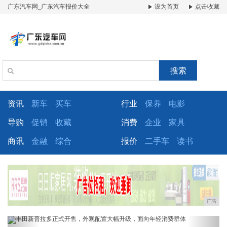
广东汽车网_广东汽车报价大全
设为首页
点击收藏
搜索
资讯
新车
买车
行业
保养
电影
导购
促销
收藏
消费
企业
家具
商讯
金融
综合
报价
二手车
读书
广告
Previous
Next