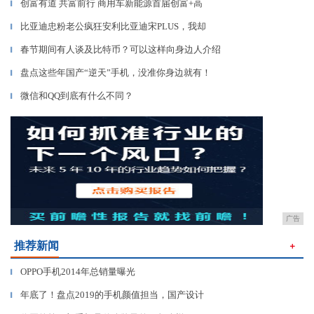
创富有道 共富前行 商用车新能源首届创富+高
▎
比亚迪忠粉老公疯狂安利比亚迪宋PLUS，我却
▎
春节期间有人谈及比特币？可以这样向身边人介绍
▎
盘点这些年国产“逆天”手机，没准你身边就有！
▎
微信和QQ到底有什么不同？
▎
广告
推荐新闻
＋
OPPO手机2014年总销量曝光
▎
年底了！盘点2019的手机颜值担当，国产设计
▎