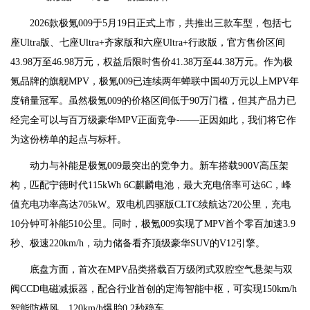
2026款极氪009于5月19日正式上市，共推出三款车型，包括七
座Ultra版、七座Ultra+齐家版和六座Ultra+行政版，官方售价区间
43.98万至46.98万元，权益后限时售价41.38万至44.38万元。作为极
氪品牌的旗舰MPV，极氪009已连续两年蝉联中国40万元以上MPV年
度销量冠军。虽然极氪009的价格区间低于90万门槛，但其产品力已
经完全可以与百万级豪华MPV正面竞争-——正因如此，我们将它作
为这份榜单的起点与标杆。
动力与补能是极氪009最突出的竞争力。新车搭载900V高压架
构，匹配宁德时代115kWh 6C麒麟电池，最大充电倍率可达6C，峰
值充电功率高达705kW。双电机四驱版CLTC续航达720公里，充电
10分钟可补能510公里。同时，极氪009实现了MPV首个零百加速3.9
秒、极速220km/h，动力储备看齐顶级豪华SUV的V12引擎。
底盘方面，首次在MPV品类搭载百万级闭式双腔空气悬架与双
阀CCD电磁减振器，配合行业首创的定海智能中枢，可实现150km/h
智能防横风、120km/h爆胎0.2秒稳车。