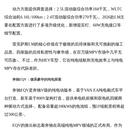
动力方面提供两套选择：2.5L混动版综合功率184千瓦，WLTC
综合油耗6.16L/100km；2.4T混动版综合功率270千瓦-。2026款LM主
要在配置方面进行了多项升级优化，新增迎宾灯、60W充电接口等
细节配置。
雷克萨斯LM的核心价值在于极致的后排体验和无可挑剔的做工
品质。四座版的后排私密性与奢华感，在百万级MPV市场中几乎无
可匹敌-。不过，作为HEV车型，它在纯电续航和充电效率上与纯电
MPV存在代际差距。
奔驰EQV：德系豪华的纯电探索
奔驰EQV是奔驰V级的纯电动版本，基于VAN.EA纯电厢式车平
台打造。新车基于800V架构打造，提供单电机前驱和双电机四驱两
种驱动方式选择-。配备容量超100kWh的电池组，预计续航里程将超
过500公里-。
EQV的推出标志着奔驰在高端纯电MPV领域的正式布局。作为