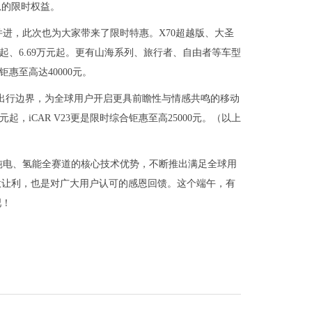
低息的限时权益。
并进，此次也为大家带来了限时特惠。X70超越版、大圣
9万元起、6.69万元起。更有山海系列、旅行者、自由者等车型
钜惠至高达40000元。
性出行边界，为全球用户开启更具前瞻性与情感共鸣的移动
万元起，iCAR V23更是限时综合钜惠至高25000元。（以上
纯电、氢能全赛道的核心技术优势，不断推出满足全球用
意让利，也是对广大用户认可的感恩回馈。这个端午，有
吧！