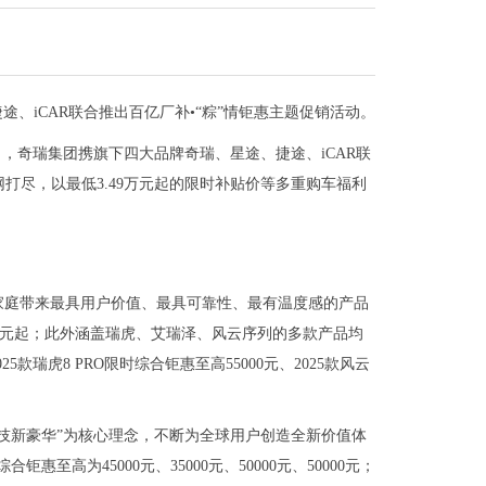
、iCAR联合推出百亿厂补•“粽”情钜惠主题促销活动。
日，奇瑞集团携旗下四大品牌奇瑞、星途、捷途、iCAR联
打尽，以最低3.49万元起的限时补贴价等多重购车福利
家庭带来最具用户价值、最具可靠性、最有温度感的产品
9万元起；此外涵盖瑞虎、艾瑞泽、风云序列的多款产品均
5款瑞虎8 PRO限时综合钜惠至高55000元、2025款风云
技新豪华”为核心理念，不断为全球用户创造全新价值体
惠至高为45000元、35000元、50000元、50000元；