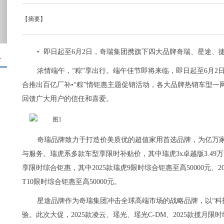
【摘要】
即日起至6月2日，奇瑞集团携旗下四大品牌奇瑞、星途、捷途
•
＋
浓情端午，“粽”享出行。端午佳节即将来临，即日起至6月2
合推出百亿厂补•“粽”情钜惠主题促销活动，各大品牌热销车型一网
回馈广大用户的信任和喜爱。
奇瑞品牌致力于打造价美质优的超值家用首选品牌，为亿万
与服务。瑞虎系多款车型享限时补贴价，其中瑞虎3x卓越版3.4
享限时综合钜惠，其中2025款瑞虎9限时综合钜惠至高50000元、202
T10限时综合钜惠至高50000元。
星途品牌作为奇瑞集团冲击全球高端市场的战略品牌，以“科
验。此次大促，2025款凌云、瑶光、瑶光C-DM、2025款揽月限时综合钜