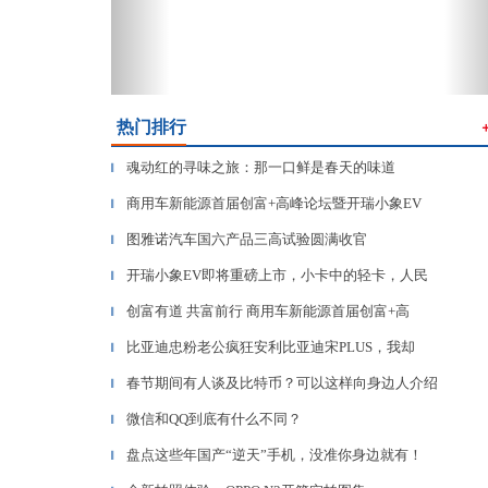
热门排行
魂动红的寻味之旅：那一口鲜是春天的味道
▎
商用车新能源首届创富+高峰论坛暨开瑞小象EV
▎
图雅诺汽车国六产品三高试验圆满收官
▎
开瑞小象EV即将重磅上市，小卡中的轻卡，人民
▎
创富有道 共富前行 商用车新能源首届创富+高
▎
比亚迪忠粉老公疯狂安利比亚迪宋PLUS，我却
▎
春节期间有人谈及比特币？可以这样向身边人介绍
▎
微信和QQ到底有什么不同？
▎
盘点这些年国产“逆天”手机，没准你身边就有！
▎