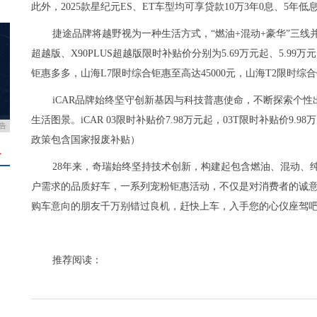
此外，2025款星纪元ES、ET车型均可享贷款10万3年0息、5年
捷途品牌将越野视为一种生活方式，“燃油+混动+豪华”三线
超越版、X90PLUS超越版限时补贴价分别为5.69万元起、5.9
钜惠多多，山海L7限时综合钜惠至高达45000元，山海T2限时综合
iCAR品牌始终坚守创新基因与科技普惠使命，不断探索个
生活图景。iCAR 03限时补贴价7.98万元起，03T限时补贴价9.98
告
政策包含国家报废补贴）
＋
28年来，奇瑞始终坚持技术创新，构建起包含燃油、混动、
户需求的品质好车，一系列宠粉钜惠活动，不仅是对消费者的诚
购车意向的朋友千万别错过良机，赶快上车，入手您的心仪座驾
推荐阅读：