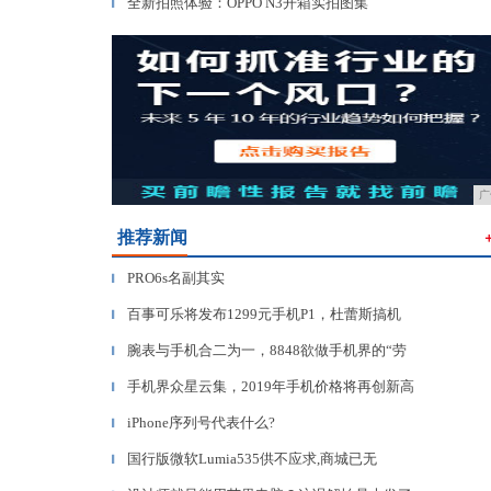
全新拍照体验：OPPO N3开箱实拍图集
▎
广
推荐新闻
PRO6s名副其实
▎
百事可乐将发布1299元手机P1，杜蕾斯搞机
▎
腕表与手机合二为一，8848欲做手机界的“劳
▎
手机界众星云集，2019年手机价格将再创新高
▎
iPhone序列号代表什么?
▎
国行版微软Lumia535供不应求,商城已无
▎