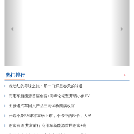
热门排行
＋
魂动红的寻味之旅：那一口鲜是春天的味道
▎
商用车新能源首届创富+高峰论坛暨开瑞小象EV
▎
图雅诺汽车国六产品三高试验圆满收官
▎
开瑞小象EV即将重磅上市，小卡中的轻卡，人民
▎
创富有道 共富前行 商用车新能源首届创富+高
▎