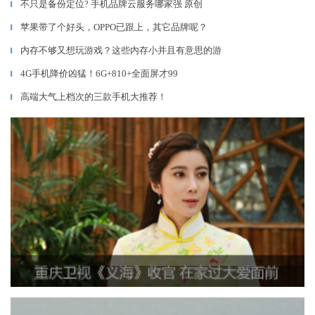
不只是备份定位? 手机品牌云服务哪家强 原创
▎
苹果带了个好头，OPPO已跟上，其它品牌呢？
▎
内存不够又想玩游戏？这些内存小并且有意思的游
▎
4G手机降价凶猛！6G+810+全面屏才99
▎
高端大气上档次的三款手机大推荐！
▎