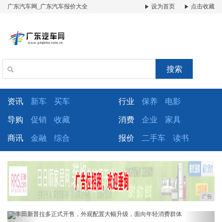
广东汽车网_广东汽车报价大全
设为首页
点击收藏
搜索
资讯
新车
买车
行业
保养
电影
导购
促销
收藏
消费
企业
家具
商讯
金融
综合
报价
二手车
读书
广告
Previous
Next