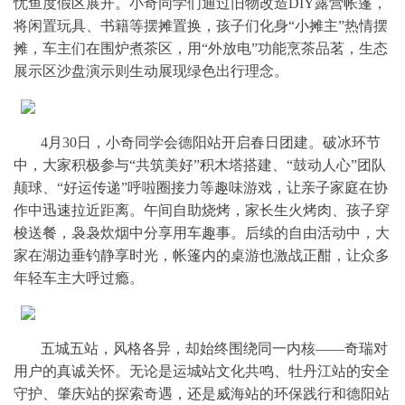
忧鱼度假区展开。小奇同学们通过旧物改造DIY露营帐篷，
将闲置玩具、书籍等摆摊置换，孩子们化身“小摊主”热情摆
摊，车主们在围炉煮茶区，用“外放电”功能烹茶品茗，生态
展示区沙盘演示则生动展现绿色出行理念。
4月30日，小奇同学会德阳站开启春日团建。破冰环节
中，大家积极参与“共筑美好”积木塔搭建、“鼓动人心”团队
颠球、“好运传递”呼啦圈接力等趣味游戏，让亲子家庭在协
作中迅速拉近距离。午间自助烧烤，家长生火烤肉、孩子穿
梭送餐，袅袅炊烟中分享用车趣事。后续的自由活动中，大
家在湖边垂钓静享时光，帐篷内的桌游也激战正酣，让众多
年轻车主大呼过瘾。
五城五站，风格各异，却始终围绕同一内核——奇瑞对
用户的真诚关怀。无论是运城站文化共鸣、牡丹江站的安全
守护、肇庆站的探索奇遇，还是威海站的环保践行和德阳站