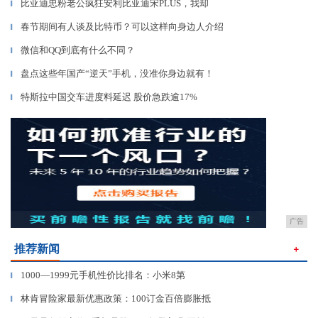
比亚迪忠粉老公疯狂安利比亚迪宋PLUS，我却
▎
春节期间有人谈及比特币？可以这样向身边人介绍
▎
微信和QQ到底有什么不同？
▎
盘点这些年国产“逆天”手机，没准你身边就有！
▎
特斯拉中国交车进度料延迟 股价急跌逾17%
▎
广告
推荐新闻
＋
1000—1999元手机性价比排名：小米8第
▎
林肯冒险家最新优惠政策：100订金百倍膨胀抵
▎