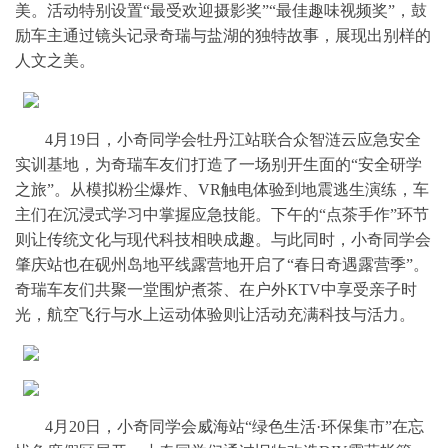
美。活动特别设置“最受欢迎摄影奖”“最佳趣味视频奖”，鼓
励车主通过镜头记录奇瑞与盐湖的独特故事，展现出别样的
人文之美。
4月19日，小奇同学会牡丹江站联合众智涟云应急安全
实训基地，为奇瑞车友们打造了一场别开生面的“安全研学
之旅”。从模拟粉尘爆炸、VR触电体验到地震逃生演练，车
主们在沉浸式学习中掌握应急技能。下午的“点茶手作”环节
则让传统文化与现代科技相映成趣。与此同时，小奇同学会
肇庆站也在砚州岛地平线露营地开启了“春日奇遇露营季”。
奇瑞车友们共聚一堂围炉煮茶、在户外KTV中享受亲子时
光，航空飞行与水上运动体验则让活动充满科技与活力。
4月20日，小奇同学会威海站“绿色生活·环保集市”在忘