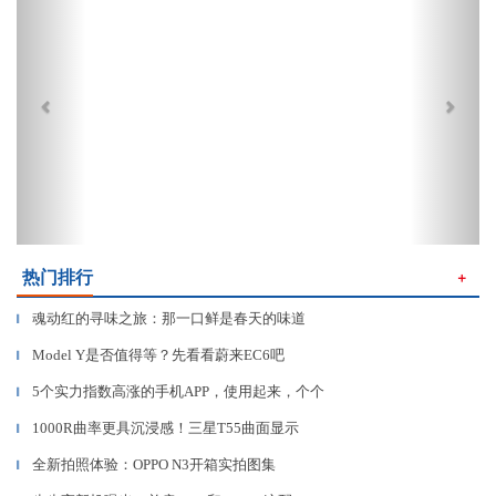
热门排行
＋
魂动红的寻味之旅：那一口鲜是春天的味道
▎
Model Y是否值得等？先看看蔚来EC6吧
▎
5个实力指数高涨的手机APP，使用起来，个个
▎
1000R曲率更具沉浸感！三星T55曲面显示
▎
全新拍照体验：OPPO N3开箱实拍图集
▎