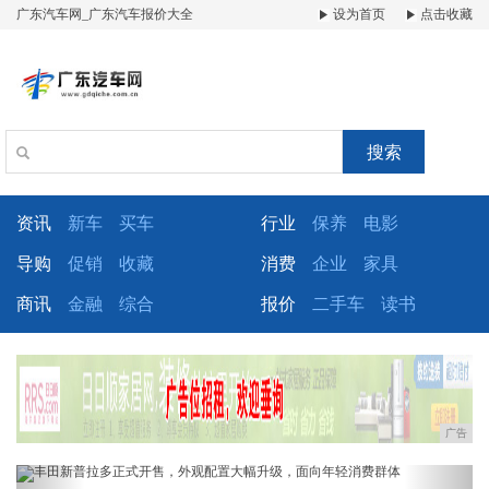
广东汽车网_广东汽车报价大全
设为首页
点击收藏
搜索
资讯
新车
买车
行业
保养
电影
导购
促销
收藏
消费
企业
家具
商讯
金融
综合
报价
二手车
读书
广告
Previous
Next