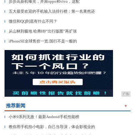
步步高新机曝光，并肩oppo和vivo，这配
▎
五大最受欢迎的手机输入法排行榜：第一名果然还
▎
微信和QQ到底有什么不同？
▎
从山林到极地 哈弗H9“出行版图”再扩张
▎
iPhoneSE全球售价一览:国行不是一般的
▎
广告
推荐新闻
＋
小米9系列无敌！最新Android手机性能榜
▎
教你用手机拍小电影，自己当导演，体会影视业的
▎