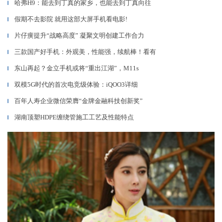
哈弗H9：能去到丁真的家乡，也能去到丁真向往
▎
假期不去影院 就用这部大屏手机看电影!
▎
片仔癀提升“战略高度” 凝聚文明创建工作合力
▎
三款国产好手机：外观美，性能强，续航棒！看有
▎
东山再起？金立手机或将“重出江湖”，M11s
▎
双模5G时代的首次电竞级体验：iQOO3详细
▎
百年人寿企业微信荣膺“金牌金融科技创新奖”
▎
湖南顶塑HDPE缠绕管施工工艺及性能特点
▎