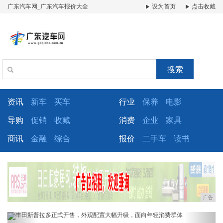
广东汽车网_广东汽车报价大全
设为首页
点击收藏
搜索
资讯
新车
买车
行业
保养
电影
导购
促销
收藏
消费
企业
家具
商讯
金融
综合
报价
二手车
读书
广告
Previous
Next