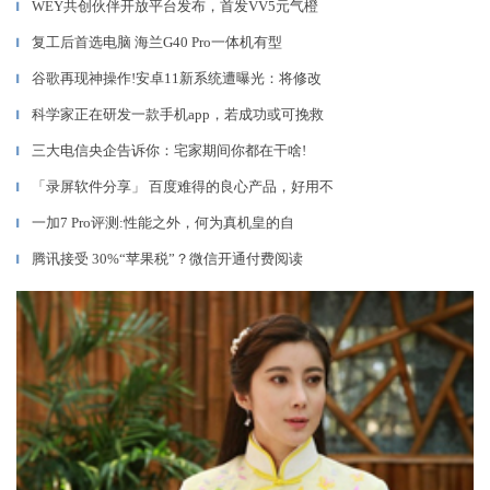
WEY共创伙伴开放平台发布，首发VV5元气橙
▎
复工后首选电脑 海兰G40 Pro一体机有型
▎
谷歌再现神操作!安卓11新系统遭曝光：将修改
▎
科学家正在研发一款手机app，若成功或可挽救
▎
三大电信央企告诉你：宅家期间你都在干啥!
▎
「录屏软件分享」 百度难得的良心产品，好用不
▎
一加7 Pro评测:性能之外，何为真机皇的自
▎
腾讯接受 30%“苹果税”？微信开通付费阅读
▎