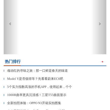
热门排行
＋
魂动红的寻味之旅：那一口鲜是春天的味道
▎
Model Y是否值得等？先看看蔚来EC6吧
▎
5个实力指数高涨的手机APP，使用起来，个个
▎
1000R曲率更具沉浸感！三星T55曲面显示
▎
全新拍照体验：OPPO N3开箱实拍图集
▎