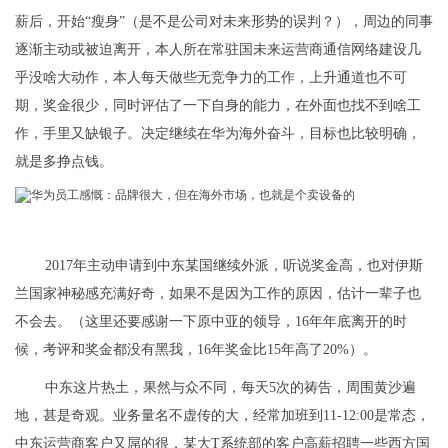
薪后，开始“瘦身”（是不是公司对未来形势的误判？），周边的同事
逐渐主动或被迫离开，本人所在常驻国未来运营商通信网络建设几
乎没啥大动作，本人每天做些无竞争力的工作，上升通道也不可
期，奖金很少，同时评估了一下自身的能力，在外面也找不到啥工
作，手里又缺银子。决定继续在华为海外奋斗，目标也比较明确，
就是多挣点钱。
2017年主动申请到中东某国继续外派，听说奖金高，也对伊斯
兰国家神秘感充满好奇，如果不是因为工作的原因，估计一辈子也
不会去。（这里还要感谢一下原中亚的领导，16年年底离开的时
候，考评和奖金都没有黑我，16年奖金比15年高了20%）。
中东这片热土，果然与众不同，每天5次的祷告，周围黄沙遍
地，甚是奇观。业务量名不虚传的大，经常加班到11-12:00是常态，
中东运营商客户又屌的很，某大T系统部的客户高薪招聘一些西方国