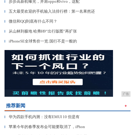
步步高新机曝光，并肩oppo和vivo，这配
▎
五大最受欢迎的手机输入法排行榜：第一名果然还
▎
微信和QQ到底有什么不同？
▎
从山林到极地 哈弗H9“出行版图”再扩张
▎
iPhoneSE全球售价一览:国行不是一般的
▎
广告
推荐新闻
＋
华为四款手机内测：没有EMUI 10 但是有
▎
苹果今年的春季发布会可能要取消了，iPhon
▎