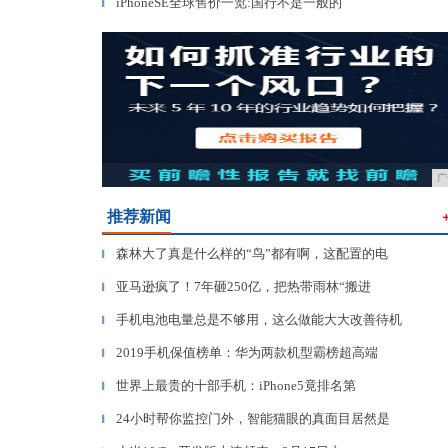
iPhoneSE全球售价一览:国行不是一般的
▎
广
推荐新闻
森林大了真是什么样的“鸟”都有啊，这配置的电
▎
亚马逊疯了！7年砸250亿，把热带雨林“搬进
▎
手机电池电量总是不够用，这么做能大大改善待机
▎
2019手机保值榜单：华为两款机型霸榜超高端
▎
世界上最贵的十部手机：iPhone5竟排名第
▎
24小时帮你监控门外，智能猫眼的真面目居然是
▎