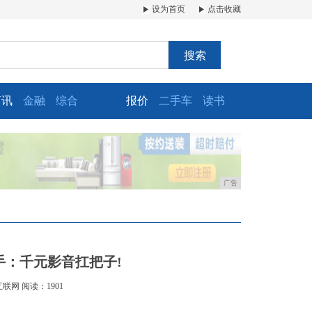
设为首页
点击收藏
搜索
商讯
金融
综合
报价
二手车
读书
广告
手：千元影音扛把子!
互联网
阅读：1901