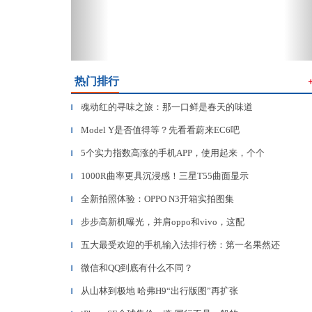
热门排行
魂动红的寻味之旅：那一口鲜是春天的味道
▎
Model Y是否值得等？先看看蔚来EC6吧
▎
5个实力指数高涨的手机APP，使用起来，个个
▎
1000R曲率更具沉浸感！三星T55曲面显示
▎
全新拍照体验：OPPO N3开箱实拍图集
▎
步步高新机曝光，并肩oppo和vivo，这配
▎
五大最受欢迎的手机输入法排行榜：第一名果然还
▎
微信和QQ到底有什么不同？
▎
从山林到极地 哈弗H9“出行版图”再扩张
▎