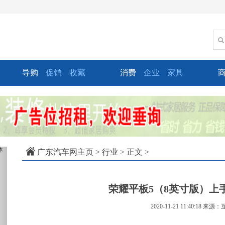
导购
促销
收藏
消费
企业
家具
xt
广东汽车网主页
>
行业
> 正文 >
荣耀平板5（8英寸版）上
2020-11-21 11:40:18
来源：