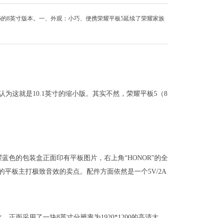
5的8英寸版本。一、外观：小巧、便携荣耀平板5延续了荣耀家族
为这就是10.1英寸的缩小版。其实不然，荣耀平板5（8
蓝色的包装盒正面印有平板图片，右上角“HONOR”的全
出品的平板主打极致音效的卖点。配件方面依然是一个5V/2A
正面采用了一块8英寸分辨率为1920*1200的高清大