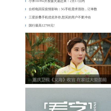
小米10/Pro开发版火速赶来：2月17日内
▎
台积电回应疫情影响：5G手机需求强劲，订单数
▎
三星折叠手机优劣并存,想买的用户不要冲动
▎
国行最高12799元!
▎