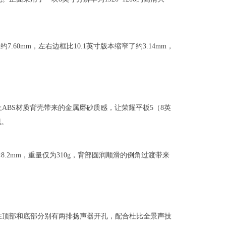
.60mm，左右边框比10.1英寸版本缩窄了约3.14mm，
ABS材质背壳带来的金属磨砂质感，让荣耀平板5（8英
现。
m×8.2mm，重量仅为310g，背部圆润顺滑的倒角过渡带来
在顶部和底部分别有两排扬声器开孔，配合杜比全景声技