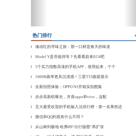
热门排行
魂动红的寻味之旅：那一口鲜是春天的味道
▎
Model Y是否值得等？先看看蔚来EC6吧
▎
5个实力指数高涨的手机APP，使用起来，个个
▎
1000R曲率更具沉浸感！三星T55曲面显示
▎
全新拍照体验：OPPO N3开箱实拍图集
▎
步步高新机曝光，并肩oppo和vivo，这配
▎
五大最受欢迎的手机输入法排行榜：第一名果然还
▎
微信和QQ到底有什么不同？
▎
从山林到极地 哈弗H9“出行版图”再扩张
▎