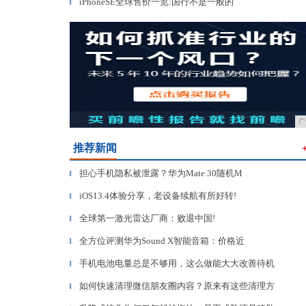
iPhoneSE全球售价一览:国行不是一般的
▎
广
推荐新闻
担心手机隐私被泄露？华为Mate 30随机M
▎
iOS13.4体验分享，老设备续航有所好转!
▎
全球第一激光雷达厂商：败退中国!
▎
全方位评测华为Sound X智能音箱：价格近
▎
手机电池电量总是不够用，这么做能大大改善待机
▎
如何快速清理微信朋友圈内容？原来有这些清理方
▎