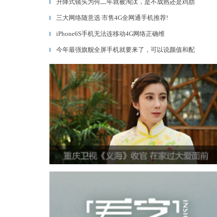
升降式镜头为何二年就被淘汰，是不成熟还是鸡肋
▎
三大网络随意选 市售4G全网通手机推荐!
▎
iPhone6S手机无法连移动4G网络正确维
▎
今年最强旗舰全屏手机就要来了，可以说颜值和配
▎