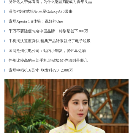
测评达人带你看看，为什么魅蓝E能成为青年良品
▎
滑盖+旋转式镜头,三星GalaxyA80带来
▎
索尼Xperia 1 ii体验：说好的One
▎
千万不要随便忽略中国品牌，特别是创下300万
▎
手机淘汰速度真快,精典产品转眼就成了电子垃圾
▎
国网沧州供电公司：站内小喇叭，警钟耳边响
▎
性价比较高的三部手机,堪称极致,你猜到是哪几
▎
索尼中档机:6英寸+联发科P20+2300万
▎