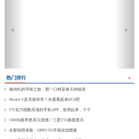
热门排行
＋
魂动红的寻味之旅：那一口鲜是春天的味道
▎
Model Y是否值得等？先看看蔚来EC6吧
▎
5个实力指数高涨的手机APP，使用起来，个个
▎
1000R曲率更具沉浸感！三星T55曲面显示
▎
全新拍照体验：OPPO N3开箱实拍图集
▎