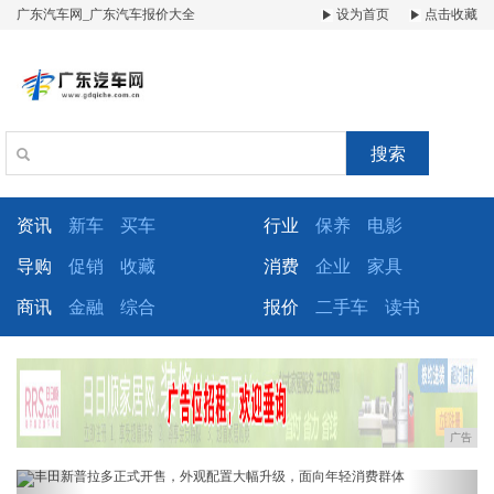
广东汽车网_广东汽车报价大全
设为首页
点击收藏
搜索
资讯
新车
买车
行业
保养
电影
导购
促销
收藏
消费
企业
家具
商讯
金融
综合
报价
二手车
读书
广告
Previous
Next