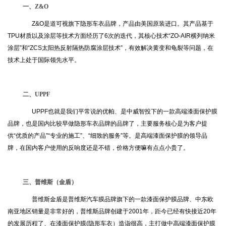
一、Z&O
Z&O是道可视旗下隐形车衣品牌，产品由美国原装进口。其产品基于
TPU材质以及涂层等技术方面经历了6次的迭代，其核心技术“ZO-AIR横列纳米
涂层”和“ZCS太阳热反射隔热防腐涂层技术”，有效解决黄变和龟裂等问题，在
技术上处于国际领先水平。
二、UPPF
UPPF也就是我们平常说的优帕、是中威智投下的一款高端漆面保护膜
品牌，也是国内比较早做隐形车衣品牌的品牌了，主要服务核心是为客户提
供“优质的产品”“专业的施工”、“细致的服务”等。是高端漆面保护膜的领导品
牌，在国内客户使用的反响度还是不错，价格方便嘛有点点小贵了。
三、普维斯（金盾）
普维斯金盾是普维斯汽车膜品牌旗下的一款漆面保护膜品牌、中东欧
南亚地区销量是非常好的，普维斯品牌创建于2001年，距今已经有快接近20年
的发展历程了、在漆面保护膜(隐形车衣）造诣很高，主打做中高端漆面保护膜