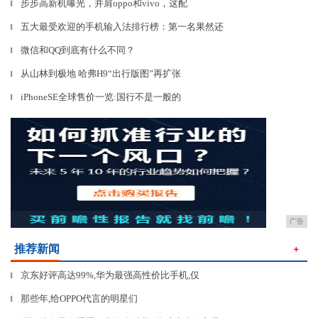
步步高新机曝光，并肩oppo和vivo，这配
▎
五大最受欢迎的手机输入法排行榜：第一名果然还
▎
微信和QQ到底有什么不同？
▎
从山林到极地 哈弗H9“出行版图”再扩张
▎
iPhoneSE全球售价一览:国行不是一般的
▎
广告
推荐新闻
＋
京东好评高达99%,华为最强高性价比手机,仅
▎
那些年,给OPPO代言的明星们
▎