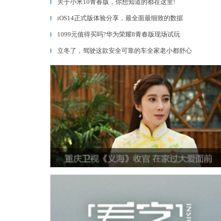
关于小米10青春版，你想知道的都在这里!
▎
iOS14正式版体验分享，最全面最细致的数据
▎
1099元值得买吗?华为荣耀8青春版现场试玩
▎
立冬了，驾驶这款安全可靠的车全家老小都舒心
▎