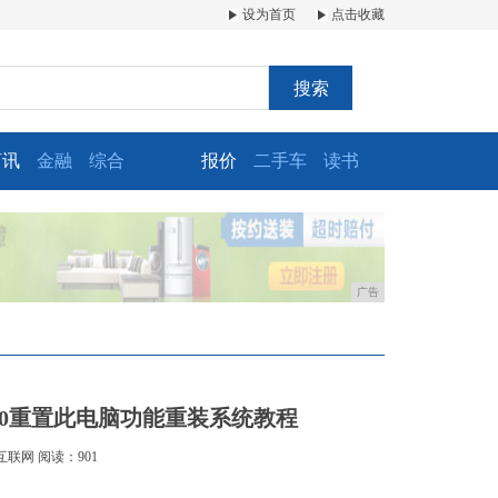
设为首页
点击收藏
搜索
商讯
金融
综合
报价
二手车
读书
广告
n10重置此电脑功能重装系统教程
互联网
阅读：901