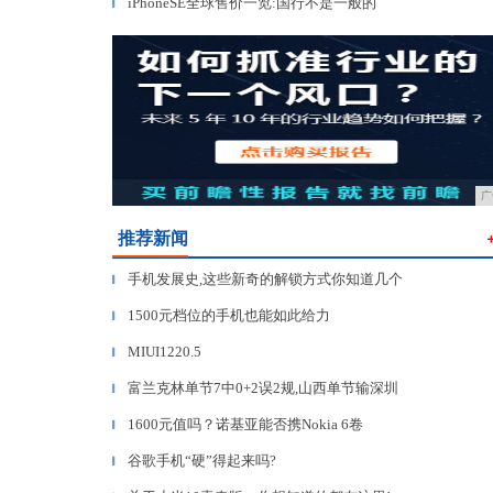
iPhoneSE全球售价一览:国行不是一般的
▎
广
推荐新闻
手机发展史,这些新奇的解锁方式你知道几个
▎
1500元档位的手机也能如此给力
▎
MIUI1220.5
▎
富兰克林单节7中0+2误2规,山西单节输深圳
▎
1600元值吗？诺基亚能否携Nokia 6卷
▎
谷歌手机“硬”得起来吗?
▎