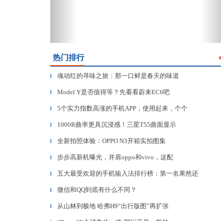
热门排行
魂动红的寻味之旅：那一口鲜是春天的味道
▎
Model Y是否值得等？先看看蔚来EC6吧
▎
5个实力指数高涨的手机APP，使用起来，个个
▎
1000R曲率更具沉浸感！三星T55曲面显示
▎
全新拍照体验：OPPO N3开箱实拍图集
▎
步步高新机曝光，并肩oppo和vivo，这配
▎
五大最受欢迎的手机输入法排行榜：第一名果然还
▎
微信和QQ到底有什么不同？
▎
从山林到极地 哈弗H9“出行版图”再扩张
▎