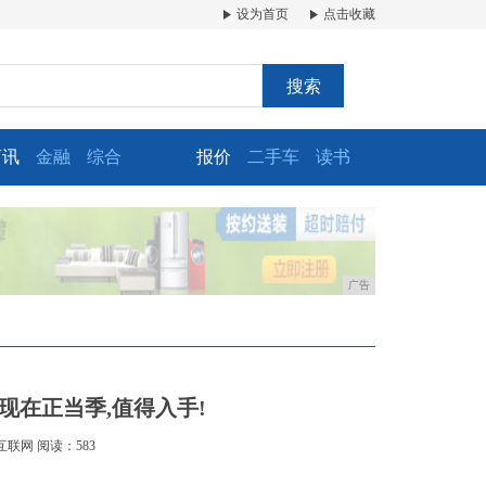
设为首页
点击收藏
搜索
商讯
金融
综合
报价
二手车
读书
广告
现在正当季,值得入手!
互联网
阅读：583