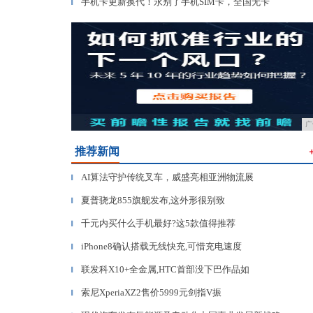
手机卡更新换代！永别了手机SIM卡，全国无卡
▎
广
推荐新闻
AI算法守护传统叉车，威盛亮相亚洲物流展
▎
夏普骁龙855旗舰发布,这外形很别致
▎
千元内买什么手机最好?这5款值得推荐
▎
iPhone8确认搭载无线快充,可惜充电速度
▎
联发科X10+全金属,HTC首部没下巴作品如
▎
索尼XperiaXZ2售价5999元剑指V振
▎