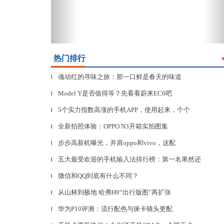
热门排行
魂动红的寻味之旅：那一口鲜是春天的味道
▎
Model Y是否值得等？先看看蔚来EC6吧
▎
5个实力指数高涨的手机APP，使用起来，个个
▎
全新拍照体验：OPPO N3开箱实拍图集
▎
步步高新机曝光，并肩oppo和vivo，这配
▎
五大最受欢迎的手机输入法排行榜：第一名果然还
▎
微信和QQ到底有什么不同？
▎
从山林到极地 哈弗H9“出行版图”再扩张
▎
华为P10评测：流行配色与徕卡镜头更配
▎