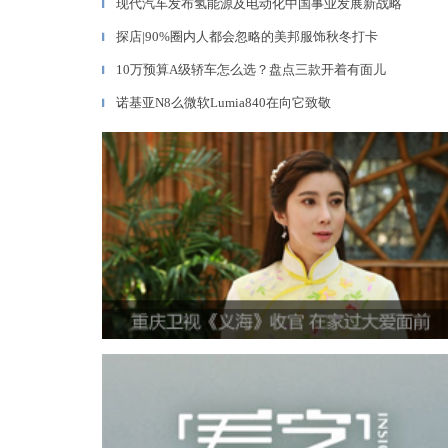
现代汽车发布氢能源及电动化中国事业发展新战略
▎
探店|90%圈内人都会忽略的美邦服饰秋冬打卡
▎
10万预算A级轿车怎么选？盘点三款开着有面儿
▎
诺基亚N8么微软Lumia840在向它致敬
▎