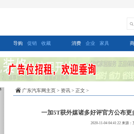
导购
促销
收藏
消费
企业
家具
xt
广东汽车网主页
>
资讯
> 正文 >
一加5T获外媒诸多好评官方公布
2020-11-04 04:41:22
来源：