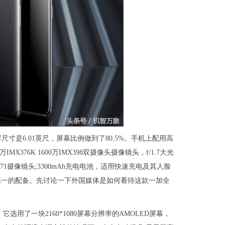
尺寸是6.01英尺，屏幕比例做到了80.5%。手机上配用高
IMX376K 1600万IMX398双摄像头摄像镜头，f/1.7大光
371摄像镜头;3300mAh充电电池，适用快速充电及其人脸
第一的配备。先讨论一下外国媒体是如何看待这款一加全
用了一块2160*1080屏幕分辨率的AMOLED屏幕，