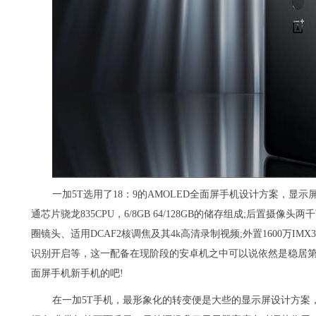
一加5T选用了18：9的AMOLED全面屏手机设计方案，显示屏
通芯片骁龙835CPU，6/8GB 64/128GB的储存组成;后置摄像头两千万
圈镜头、适用DCAF2核调焦及其4k高清录制视频;外置1600万IMX
识别开启等，这一配备在现阶段的安卓机之中可以说依然是稳居
面屏手机新手机的吧!
在一加5T手机，最形象化的转变便是大些的显示屏设计方案，它选