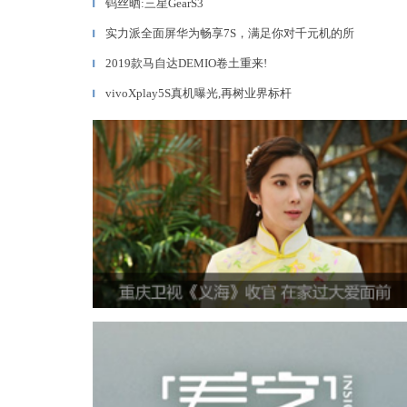
钨丝晒:三星GearS3
▎
实力派全面屏华为畅享7S，满足你对千元机的所
▎
2019款马自达DEMIO卷土重来!
▎
vivoXplay5S真机曝光,再树业界标杆
▎