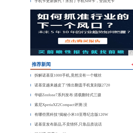
手机卡更新换代！永别了手机SIM卡，全国无卡
▎
广
推荐新闻
拆解诺基亚1000手机,竟然没有一个螺丝
▎
诺基亚越来越皮了?推出翻盖手机复刻版2720
▎
华硕Zenfone7系列发布:搭载翻转式三摄
▎
索尼XperiaXZ2Compact评测:没
▎
有哪些黑科技?揭秘小米10至尊纪念版120W
▎
诺基亚发布新品,不卖情怀,只靠品质说话
▎