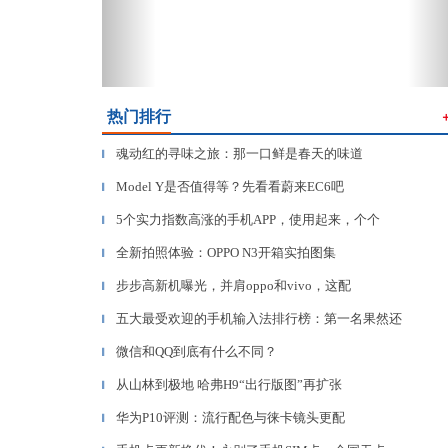
热门排行
魂动红的寻味之旅：那一口鲜是春天的味道
▎
Model Y是否值得等？先看看蔚来EC6吧
▎
5个实力指数高涨的手机APP，使用起来，个个
▎
全新拍照体验：OPPO N3开箱实拍图集
▎
步步高新机曝光，并肩oppo和vivo，这配
▎
五大最受欢迎的手机输入法排行榜：第一名果然还
▎
微信和QQ到底有什么不同？
▎
从山林到极地 哈弗H9“出行版图”再扩张
▎
华为P10评测：流行配色与徕卡镜头更配
▎