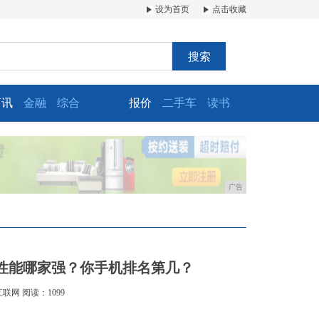
设为首页
点击收藏
搜索
商讯
金融
综合
报价
二手车
读书
广告
机性能哪家强？你手机排名第几？
互联网
阅读：1099