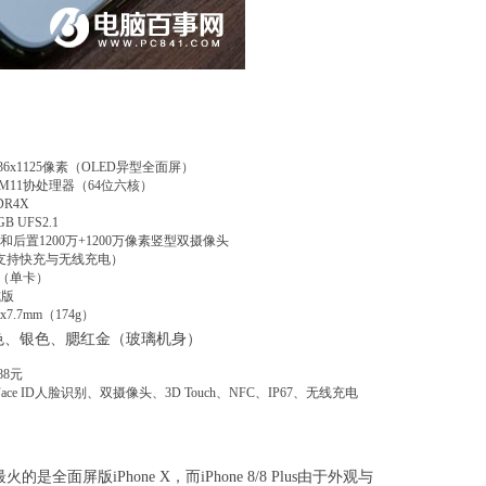
436x1125像素（OLED异型全面屏）
+M11协处理器（64位六核）
DR4X
GB UFS2.1
万和后置1200万+1200万像素竖型双摄像头
支持快充与无线充电）
0（单卡）
式版
.9x7.7mm（174g）
色、银色、腮红金（玻璃机身）
688元
ce ID人脸识别、双摄像头、3D Touch、NFC、IP67、无线充电
火的是全面屏版iPhone X，而iPhone 8/8 Plus由于外观与