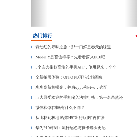
热门排行
魂动红的寻味之旅：那一口鲜是春天的味道
▎
Model Y是否值得等？先看看蔚来EC6吧
▎
5个实力指数高涨的手机APP，使用起来，个个
▎
全新拍照体验：OPPO N3开箱实拍图集
▎
步步高新机曝光，并肩oppo和vivo，这配
▎
五大最受欢迎的手机输入法排行榜：第一名果然还
▎
微信和QQ到底有什么不同？
▎
从山林到极地 哈弗H9“出行版图”再扩张
▎
华为P10评测：流行配色与徕卡镜头更配
▎