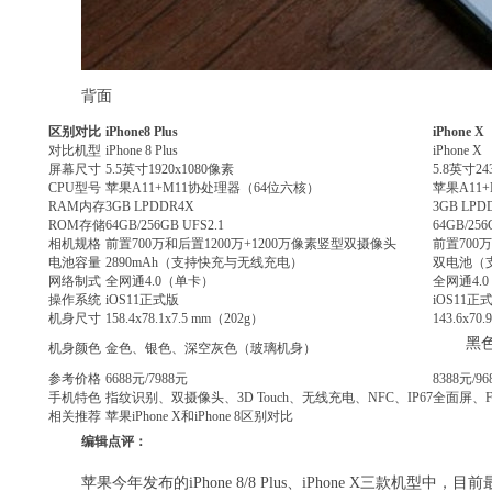
背面
区别对比
iPhone8 Plus
iPhone X
对比机型
iPhone 8 Plus
iPhone X
屏幕尺寸
5.5英寸1920x1080像素
5.8英寸2
CPU型号
苹果A11+M11协处理器（64位六核）
苹果A11
RAM内存
3GB LPDDR4X
3GB LPD
ROM存储
64GB/256GB UFS2.1
64GB/256
相机规格
前置700万和后置1200万+1200万像素竖型双摄像头
前置700
电池容量
2890mAh（支持快充与无线充电）
双电池（
网络制式
全网通4.0（单卡）
全网通4.
操作系统
iOS11正式版
iOS11正
机身尺寸
158.4x78.1x7.5 mm（202g）
143.6x70
黑
机身颜色
金色、银色、深空灰色（玻璃机身）
参考价格
6688元/7988元
8388元/9
手机特色
指纹识别、双摄像头、3D Touch、无线充电、NFC、IP67
全面屏、Fa
相关推荐
苹果iPhone X和iPhone 8区别对比
编辑点评：
苹果今年发布的iPhone 8/8 Plus、iPhone X三款机型中，目前最