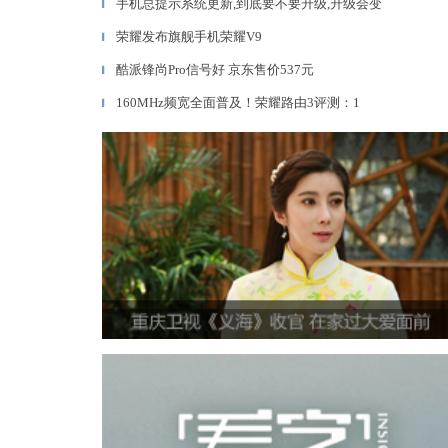
手机总提示系统更新,到底要不要升级,升级会变
▎
荣耀发布旗舰手机荣耀V9
▎
酷派锋尚Pro信号好 京东售价537元
▎
160MHz频宽全面普及！荣耀路由3评测：1
▎