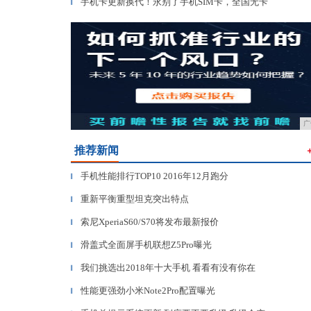
手机卡更新换代！永别了手机SIM卡，全国无卡
▎
广
推荐新闻
手机性能排行TOP10 2016年12月跑分
▎
重新平衡重型坦克突出特点
▎
索尼XperiaS60/S70将发布最新报价
▎
滑盖式全面屏手机联想Z5Pro曝光
▎
我们挑选出2018年十大手机 看看有没有你在
▎
性能更强劲小米Note2Pro配置曝光
▎