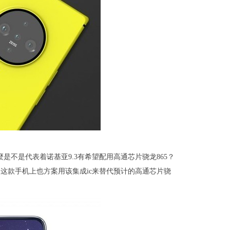
是不是代表着诺基亚9.3有希望配用高通芯片骁龙865？
，这款手机上也方案用该集成ic来替代预计的高通芯片骁