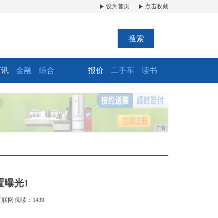
设为首页
点击收藏
搜索
商讯
金融
综合
报价
二手车
读书
广告
置曝光1
互联网
阅读：1439