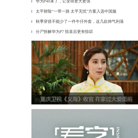
华为P40来了，它变得更大更强
▎
太平财险“一带一路 太平无忧”方案入选中国服
▎
秋季穿搭不能少了一件牛仔外套，这几款帅气利落
▎
分尸拆解华为P7 惊喜后更有惊叹
▎