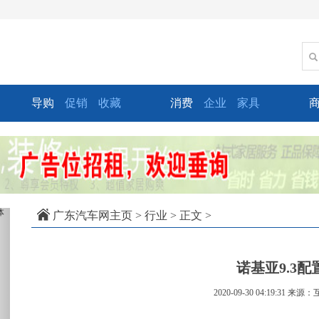
导购
促销
收藏
消费
企业
家具
xt
广东汽车网主页
>
行业
> 正文 >
诺基亚9.3配
2020-09-30 04:19:31
来源：