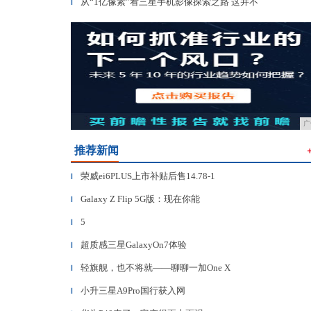
从“1亿像素”看三星手机影像探索之路 这并不
▎
广
推荐新闻
荣威ei6PLUS上市补贴后售14.78-1
▎
Galaxy Z Flip 5G版：现在你能
▎
5
▎
超质感三星GalaxyOn7体验
▎
轻旗舰，也不将就——聊聊一加One X
▎
小升三星A9Pro国行获入网
▎