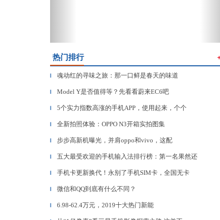
热门排行
魂动红的寻味之旅：那一口鲜是春天的味道
▎
Model Y是否值得等？先看看蔚来EC6吧
▎
5个实力指数高涨的手机APP，使用起来，个个
▎
全新拍照体验：OPPO N3开箱实拍图集
▎
步步高新机曝光，并肩oppo和vivo，这配
▎
五大最受欢迎的手机输入法排行榜：第一名果然还
▎
手机卡更新换代！永别了手机SIM卡，全国无卡
▎
微信和QQ到底有什么不同？
▎
6.98-62.4万元，2019十大热门新能
▎