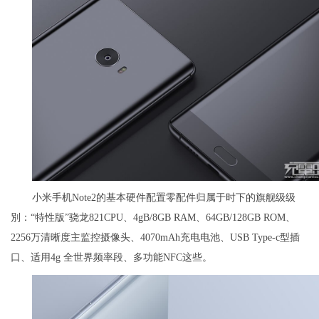
小米手机Note2的基本硬件配置零配件归属于时下的旗舰级级
別：“特性版”骁龙821CPU、4gB/8GB RAM、64GB/128GB ROM、
2256万清晰度主监控摄像头、4070mAh充电电池、USB Type-c型插
口、适用4g 全世界频率段、多功能NFC这些。