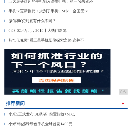
五大最受欢迎的手机输入法排行榜：第一名果然还
▎
手机卡更新换代！永别了手机SIM卡，全国无卡
▎
微信和QQ到底有什么不同？
▎
6.98-62.4万元，2019十大热门新能
▎
从“1亿像素”看三星手机影像探索之路 这并不
▎
广告
推荐新闻
＋
小米5正式发布:3D陶瓷+前置指纹+NFC,
▎
小米3动感绿绿色手机全球首发1499元
▎