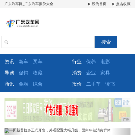
广东汽车网_广东汽车报价大全
设为首页
点击收藏
搜索
资讯
新车
买车
行业
保养
电影
导购
促销
收藏
消费
企业
家具
商讯
金融
综合
报价
二手车
读书
广告
Previous
Next