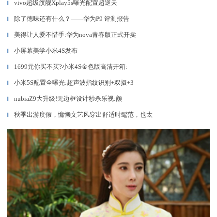
vivo超级旗舰Xplay5s曝光配置超逆天
▎
除了德味还有什么？——华为P9 评测报告
▎
美得让人爱不惜手:华为nova青春版正式开卖
▎
小屏幕美学小米4S发布
▎
1699元你买不买?小米4S金色版高清开箱:
▎
小米5S配置全曝光:超声波指纹识别+双摄+3
▎
nubiaZ9大升级!无边框设计秒杀乐视:颜
▎
秋季出游度假，慵懒文艺风穿出舒适时髦范，也太
▎