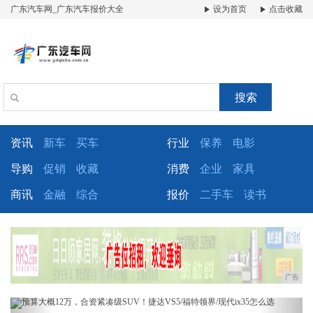
广东汽车网_广东汽车报价大全
设为首页
点击收藏
搜索
资讯
新车
买车
行业
保养
电影
导购
促销
收藏
消费
企业
家具
商讯
金融
综合
报价
二手车
读书
广告
Previous
Next