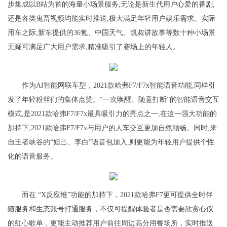
步集成以B站为首的海量小场景服务,无论是新生代用户心爱的番剧,
还是各类鬼畜视频均能实时推送,极大满足年轻用户娱乐需求。实际
用车之际,新车提供的36氪、中国天气、凯叔讲故事等数十种小场景
无疑可满足广大用户需求,精准吸引了赛场上的年轻人。
作为AI智能网联车型，2021款哈弗F7/F7x智能语音功能,同样引
发了年轻粉丝们的集体点赞。“一次唤醒、随意打断”的智能语音交互
模式,是2021款哈弗F7/F7x最具吸引力的亮点之一,在这一强大功能的
加持下,2021款哈弗F7/F7x与用户的人车交互更加自然顺畅。同时,来
自王者峡谷的“妲己、李白”语音包加入,则更能为年轻用户提供个性
化的语音服务。
而在 “X反应堆”功能的加持下，2021款哈弗F7更可提供全时伴
随服务和生态账号打通服务，不仅可提醒体验者是否需要欣赏心仪
的红心歌单，更能主动推荐用户前往周边高分用餐场所，实时推送