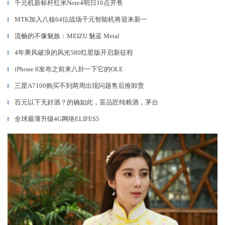
千元机新标杆红米Note4明日10点开售
▎
MTK加入八核64位战场千元智能机将迎来新一
▎
流畅的不像魅族：MEIZU 魅蓝 Metal
▎
4年乘风破浪的风光580红星版开启新征程
▎
iPhone 8发布之前来八卦一下它的OLE
▎
三星A7100购买不到两周出现问题售后推卸责
▎
百元以下无好酒？的确如此，盲品匠纯粮酒，茅台
▎
全球最薄升级4G网络ELIFES5
▎