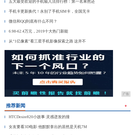
五大最受欢迎的手机输入法排行榜：第一名果然还
▎
手机卡更新换代！永别了手机SIM卡，全国无卡
▎
微信和QQ到底有什么不同？
▎
6.98-62.4万元，2019十大热门新能
▎
从“1亿像素”看三星手机影像探索之路 这并不
▎
广告
推荐新闻
＋
HTCDesire820小故事:灵感迸发的撞
▎
女友要看3D电影:他默默拿出的居然是天机7M
▎