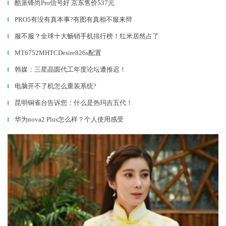
酷派锋尚Pro信号好 京东售价537元
▎
PRO5有没有真本事?有图有真相不服来辩
▎
服不服？全球十大畅销手机排行榜！红米居然占了
▎
MT6752MHTCDesire826s配置
▎
韩媒：三星晶圆代工年度论坛遭推迟！
▎
电脑开不了机怎么重装系统?
▎
昆明铜雀台告诉您：什么是热玛吉五代！
▎
华为nova2 Plus怎么样？个人使用感受
▎