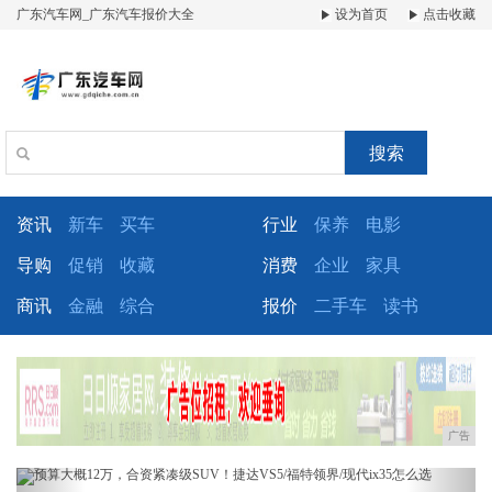
广东汽车网_广东汽车报价大全
设为首页
点击收藏
搜索
资讯
新车
买车
行业
保养
电影
导购
促销
收藏
消费
企业
家具
商讯
金融
综合
报价
二手车
读书
广告
Previous
Next