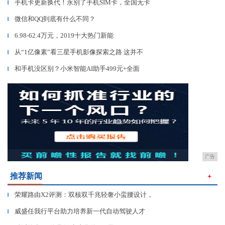
手机卡更新换代！永别了手机SIM卡，全国无卡
▎
微信和QQ到底有什么不同？
▎
6.98-62.4万元，2019十大热门新能
▎
从“1亿像素”看三星手机影像探索之路 这并不
▎
和手机没区别？小米智能AI助手499元+全面
▎
广告
推荐新闻
＋
荣耀路由X2评测：双核双千兆轻奢小蛮腰设计，
▎
威盛任我行平台助力培养新一代自动驾驶人才
▎