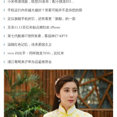
小米再遇强敌，联想Z6发布：配小骁龙855，
▎
手机运行内存越大越好？答案可能并不是你想的那
▎
定位旗舰手机的它，还有着更「旗舰」的一面
▎
京东11.11百亿补贴点燃狂欢 iPhone
▎
第七代酷睿I7强悍来袭，看战神Z7-KP7S
▎
温顾红色记忆，传承爱国主义
▎
vivo Z6出手：同样骁龙765G，比红米
▎
浦江葡萄来沪举办品鉴推荐会
▎