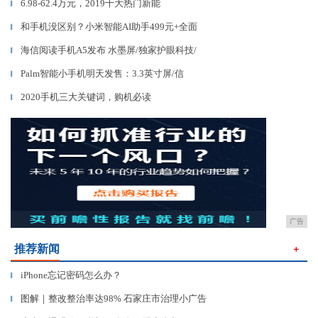
6.98-62.4万元，2019十大热门新能
▎
和手机没区别？小米智能AI助手499元+全面
▎
海信阅读手机A5发布 水墨屏/独家护眼科技/
▎
Palm智能小手机明天发售：3.3英寸屏/信
▎
2020手机三大关键词，购机必读
▎
广告
推荐新闻
＋
iPhone忘记密码怎么办？
▎
图解｜整改整治率达98% 石家庄市治理小广告
▎