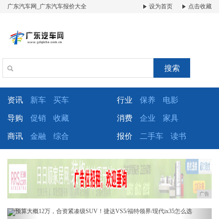
广东汽车网_广东汽车报价大全
设为首页
点击收藏
搜索
资讯
新车
买车
行业
保养
电影
导购
促销
收藏
消费
企业
家具
商讯
金融
综合
报价
二手车
读书
广告
Previous
Next