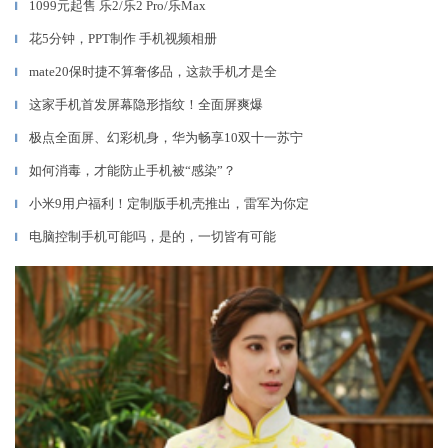
1099元起售 乐2/乐2 Pro/乐Max
▎
花5分钟，PPT制作 手机视频相册
▎
mate20保时捷不算奢侈品，这款手机才是全
▎
这家手机首发屏幕隐形指纹！全面屏爽爆
▎
极点全面屏、幻彩机身，华为畅享10双十一苏宁
▎
如何消毒，才能防止手机被“感染”？
▎
小米9用户福利！定制版手机壳推出，雷军为你定
▎
电脑控制手机可能吗，是的，一切皆有可能
▎