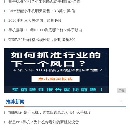
和手机没区别？小米智能AI助手499元+全面
▎
Palm智能小手机明天发售：3.3英寸屏/信
▎
2020手机三大关键词，购机必读
▎
手机屏幕LCD和OLED到底哪个好？终于明白
▎
荣耀V30Pro价格出现松动，限时降价300
▎
广告
推荐新闻
＋
旗舰机还是千元机，究竟应该给老人买什么手机？
▎
都是PPT手机？为什么你看好的新机总没货
▎