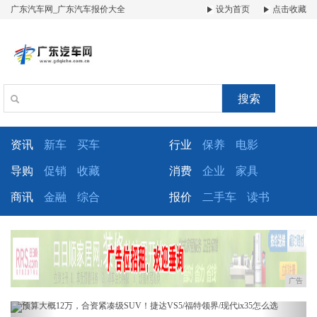
广东汽车网_广东汽车报价大全
设为首页
点击收藏
搜索
资讯
新车
买车
行业
保养
电影
导购
促销
收藏
消费
企业
家具
商讯
金融
综合
报价
二手车
读书
广告
Previous
Next