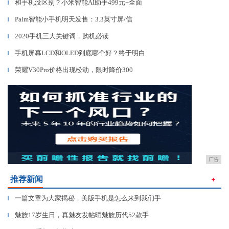
和手机没区别？小米智能AI助手499元+全面
▎
Palm智能小手机明天发售：3.3英寸屏/信
▎
2020手机三大关键词，购机必读
▎
手机屏幕LCD和OLED到底哪个好？终于明白
▎
荣耀V30Pro价格出现松动，限时降价300
▎
广告
推荐新闻
＋
一篇文章为大家揭秘，美版手机是怎么来到我们手
▎
魅族17岁生日，真魅友发帖晒魅族历代52款手
▎