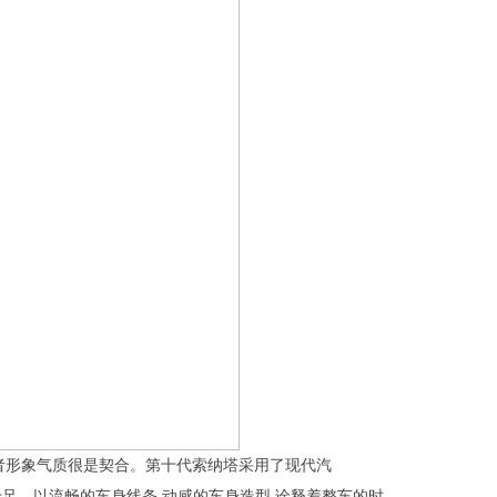
二者形象气质很是契合。第十代索纳塔采用了现代汽
时尚设计感十足。以流畅的车身线条,动感的车身造型,诠释着整车的时