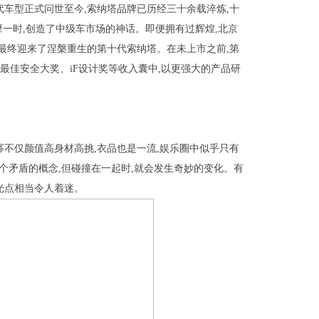
代车型正式问世至今,索纳塔品牌已历经三十余载淬炼,十
靡一时,创造了中级车市场的神话。即便拥有过辉煌,北京
最终迎来了涅槃重生的第十代索纳塔。在未上市之前,第
最佳安全大奖、iF设计奖等收入囊中,以更强大的产品研
幂不仅颜值高身材高挑,衣品也是一流,娱乐圈中似乎只有
两个矛盾的概念,但碰撞在一起时,就会发生奇妙的变化。有
闪光点相当令人着迷。