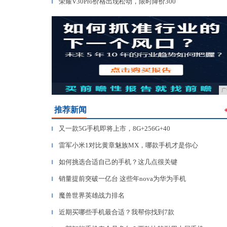
荣耀V30Pro价格出现松动，限时降价300
▎
广
推荐新闻
又一款5G手机即将上市，8G+256G+40
▎
雷军小米1对比黄章魅族MX，哪款手机才是你心
▎
如何挑选合适自己的手机？这几点很关键
▎
销量提前突破一亿台 这些年nova为华为手机
▎
魔兽世界英雄战力排名
▎
近期买哪些手机最合适？我帮你找到7款
▎