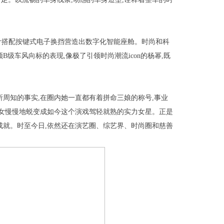
设计搭配按键式电子换挡营造出数字化智能座舱。时尚和科
级车风向标的表现,像极了引领时尚潮流icon的杨幂,既
所周知的事实,在圈内她一直都有着拼命三娘的称号,事业
少女慢慢地蜕变成如今这个演戏驾轻就熟的实力女星。正是
成就。时至今日,依然还在演艺圈、综艺界、时尚圈和慈善