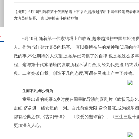
【摘要】6月10日,随着第十代索纳塔上市临近,越来越深耕中国年轻消费者
力演员的杨幂,一直以拼搏奋斗的精神和
＋
6月10日,随着第十代索纳塔上市临近,越来越深耕中国年轻
人。作为当红实力演员的杨幂,一直以拼搏奋斗的精神和低调的内
做的事,不让期待的人失望,是她早已习惯了的自律,也是她这么多
程。这与第十代索纳塔的发展历程不谋而合,历经九代更迭,始终以
典。二者突破自我、创造不凡的态度,可谓在灵魂上产生了共鸣。
生而不凡,年少有为
童星出道的杨幂,5岁时便在周星驰导演的喜剧片《武状元苏
走红,跻身进一线女星的一列。自此前途无限,身价暴涨,成为娱乐
都有经典之作,《古剑奇谭》、《亲爱的翻译官》、《三生三世十里
更加深入人心。