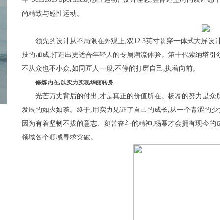
尚精致与感性运动。
领先的设计从不局限在外观上,双12.3英寸贯穿一体式大屏
技的加成,打造出更适合年轻人的专属潮流体验。第十代索纳塔引领B
不从众也不小众,如同匠人一般,不停的打磨自己,执着向前。
修炼内在,以实力实现华丽转身
光芒万丈背后的付出,才是真正的价值所在。杨幂的努力是众
发展的如火如荼。终于,用实力见证了自己的成长,从一个青涩的
因为有着坚韧不拔的意志、刻苦奋斗的精神,杨幂才会拥有现今的
领域各个领域寻求突破。