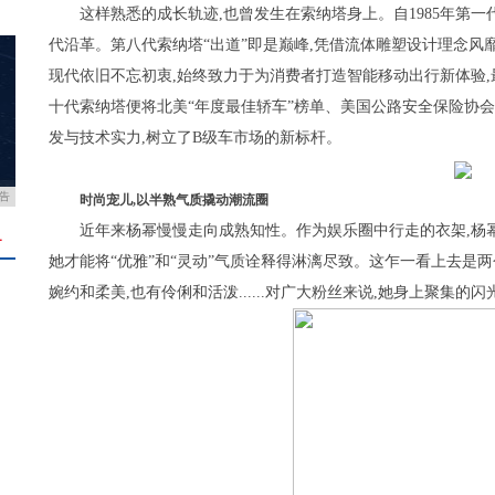
这样熟悉的成长轨迹,也曾发生在索纳塔身上。自1985年第一
代沿革。第八代索纳塔“出道”即是巅峰,凭借流体雕塑设计理念风
现代依旧不忘初衷,始终致力于为消费者打造智能移动出行新体验,
十代索纳塔便将北美“年度最佳轿车”榜单、美国公路安全保险协会
发与技术实力,树立了B级车市场的新标杆。
告
时尚宠儿,以半熟气质撬动潮流圈
近年来杨幂慢慢走向成熟知性。作为娱乐圈中行走的衣架,杨
＋
她才能将“优雅”和“灵动”气质诠释得淋漓尽致。这乍一看上去是
婉约和柔美,也有伶俐和活泼......对广大粉丝来说,她身上聚集的