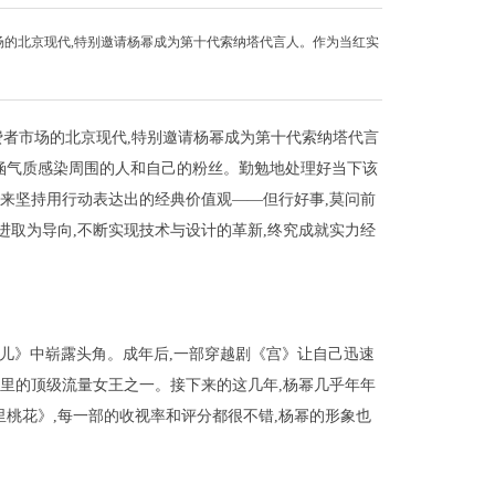
市场的北京现代,特别邀请杨幂成为第十代索纳塔代言人。作为当红实
消费者市场的北京现代,特别邀请杨幂成为第十代索纳塔代言
涵气质感染周围的人和自己的粉丝。勤勉地处理好当下该
年来坚持用行动表达出的经典价值观——但行好事,莫问前
进取为导向,不断实现技术与设计的革新,终究成就实力经
乞儿》中崭露头角。成年后,一部穿越剧《宫》让自己迅速
圈里的顶级流量女王之一。接下来的这几年,杨幂几乎年年
桃花》,每一部的收视率和评分都很不错,杨幂的形象也