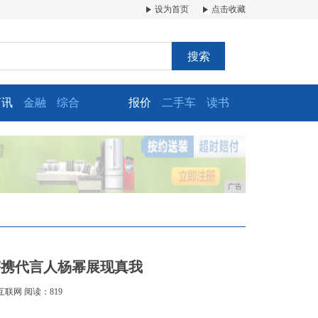
设为首页
点击收藏
搜索
商讯
金融
综合
报价
二手车
读书
广告
塔携代言人杨幂展现真我
互联网
阅读：819