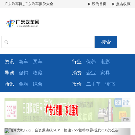
广东汽车网_广东汽车报价大全
设为首页
点击收藏
搜索
资讯
新车
买车
行业
保养
电影
导购
促销
收藏
消费
企业
家具
商讯
金融
综合
报价
二手车
读书
广告
Previous
Next