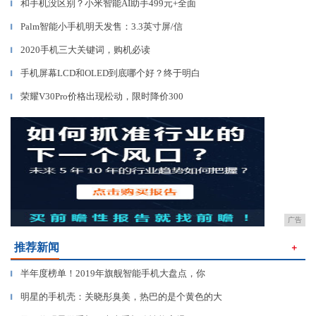
和手机没区别？小米智能AI助手499元+全面
▎
Palm智能小手机明天发售：3.3英寸屏/信
▎
2020手机三大关键词，购机必读
▎
手机屏幕LCD和OLED到底哪个好？终于明白
▎
荣耀V30Pro价格出现松动，限时降价300
▎
广告
推荐新闻
＋
半年度榜单！2019年旗舰智能手机大盘点，你
▎
明星的手机壳：关晓彤臭美，热巴的是个黄色的大
▎