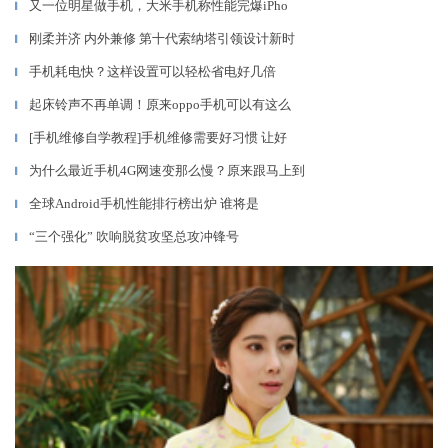
又一位明星做手机，大米手机称性能完爆iPho
▎
刚柔并济 内外兼修 第十代索纳塔引领设计新时
▎
手机耗电快？这样设置可以轻松省电好几倍
▎
起床铃声不再单调！原来oppo手机可以有这么
▎
[手机维修自学教程]手机维修需要好习惯 让好
▎
为什么最近手机4G网速变那么慢？原来跟马上到
▎
全球Android手机性能排行榜出炉 谁将是
▎
“三个强化” 吹响脱贫攻坚总攻冲锋号
▎