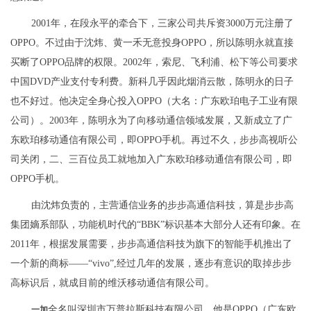
2001年，在段永平的牵合下，三家公司共斥资3000万元注册了
OPPO。不过由于沈炜、黄一禾无意投身OPPO，所以陈明永就直接
买断了OPPO品牌的权限。2002年，索尼、飞利浦、松下等公司要求
中国DVD产业支付专利费。新科几乎因此烟消云散，陈明永的日子
也不好过。他决定全身心投入OPPO（大名：广东欧珀电子工业有限
公司）。2003年，陈明永为了向移动通信领域发展，又新成立了广
东欧珀移动通信有限公司，即OPPO手机。再过不久，步步高视听公
司关闭，二、三百位员工就地加入广东欧珀移动通信有限公司，即
OPPO手机。
由沈炜负责的，主营通信业务的步步高通信科技，算是步步高
集团嫡系部队，功能机时代的“BBK”标识基本大部分人还有印象。在
2011年，根据发展需要，步步高通信科技为旗下的智能手机推出了
一个新的商标——“vivo”,经过几年的发展，逐步有意识的取掉步步
高标识后，就成目前的维沃移动通信有限公司。
全名叫深圳市万普拉斯科技有限公司，他是OPPO（广东欧
一加