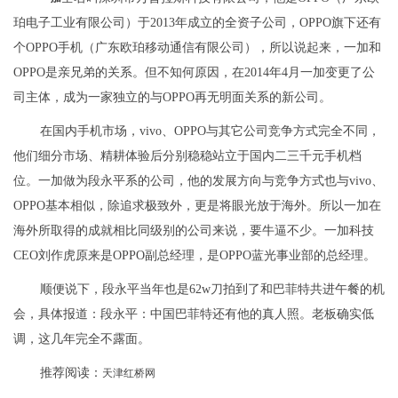
珀电子工业有限公司）于2013年成立的全资子公司，OPPO旗下还有
个OPPO手机（广东欧珀移动通信有限公司），所以说起来，一加和
OPPO是亲兄弟的关系。但不知何原因，在2014年4月一加变更了公
司主体，成为一家独立的与OPPO再无明面关系的新公司。
在国内手机市场，vivo、OPPO与其它公司竞争方式完全不同，
他们细分市场、精耕体验后分别稳稳站立于国内二三千元手机档
位。一加做为段永平系的公司，他的发展方向与竞争方式也与vivo、
OPPO基本相似，除追求极致外，更是将眼光放于海外。所以一加在
海外所取得的成就相比同级别的公司来说，要牛逼不少。一加科技
CEO刘作虎原来是OPPO副总经理，是OPPO蓝光事业部的总经理。
顺便说下，段永平当年也是62w刀拍到了和巴菲特共进午餐的机
会，具体报道：段永平：中国巴菲特还有他的真人照。老板确实低
调，这几年完全不露面。
推荐阅读：
天津红桥网