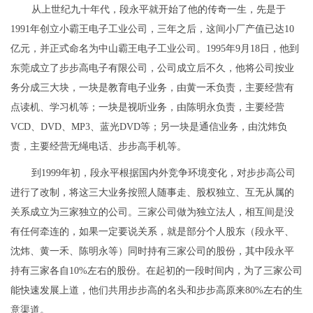
从上世纪九十年代，段永平就开始了他的传奇一生，先是于
1991年创立小霸王电子工业公司，三年之后，这间小厂产值已达10
亿元，并正式命名为中山霸王电子工业公司。1995年9月18日，他到
东莞成立了步步高电子有限公司，公司成立后不久，他将公司按业
务分成三大块，一块是教育电子业务，由黄一禾负责，主要经营有
点读机、学习机等；一块是视听业务，由陈明永负责，主要经营
VCD、DVD、MP3、蓝光DVD等；另一块是通信业务，由沈炜负
责，主要经营无绳电话、步步高手机等。
到1999年初，段永平根据国内外竞争环境变化，对步步高公司
进行了改制，将这三大业务按照人随事走、股权独立、互无从属的
关系成立为三家独立的公司。三家公司做为独立法人，相互间是没
有任何牵连的，如果一定要说关系，就是部分个人股东（段永平、
沈炜、黄一禾、陈明永等）同时持有三家公司的股份，其中段永平
持有三家各自10%左右的股份。在起初的一段时间内，为了三家公司
能快速发展上道，他们共用步步高的名头和步步高原来80%左右的生
意渠道。