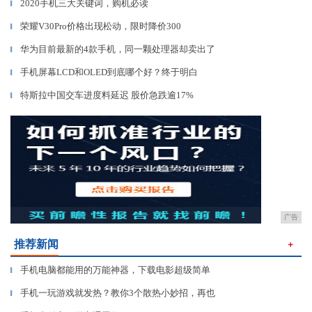
2020手机三大关键词，购机必读
▎
荣耀V30Pro价格出现松动，限时降价300
▎
华为目前最新的4款手机，同一颗处理器却卖出了
▎
手机屏幕LCD和OLED到底哪个好？终于明白
▎
特斯拉中国交车进度料延迟 股价急跌逾17%
▎
广告
推荐新闻
＋
手机电脑都能用的万能神器，下载电影超级简单
▎
手机一玩游戏就发热？教你3个散热小妙招，再也
▎