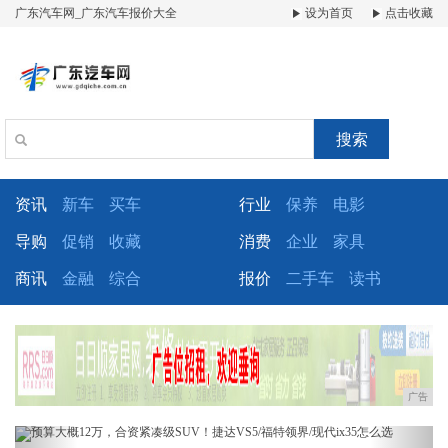
广东汽车网_广东汽车报价大全
设为首页
点击收藏
搜索
资讯
新车
买车
行业
保养
电影
导购
促销
收藏
消费
企业
家具
商讯
金融
综合
报价
二手车
读书
广告
Previous
Next