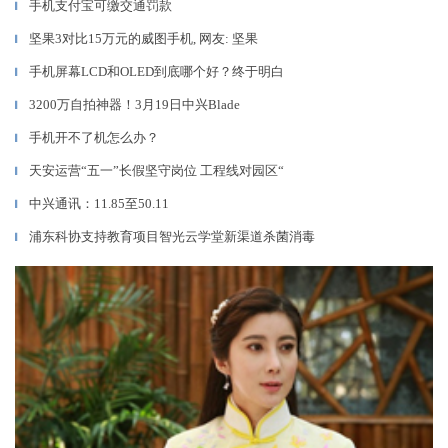
手机支付宝可缴交通罚款
▎
坚果3对比15万元的威图手机, 网友: 坚果
▎
手机屏幕LCD和OLED到底哪个好？终于明白
▎
3200万自拍神器！3月19日中兴Blade
▎
手机开不了机怎么办？
▎
天安运营“五一”长假坚守岗位 工程线对园区“
▎
中兴通讯：11.85至50.11
▎
浦东科协支持教育项目智光云学堂新渠道杀菌消毒
▎